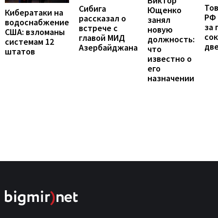
Виктор
То
Сибига
Ющенко
Кибератаки на
РФ
рассказал о
занял
водоснабжение
за 
встрече с
новую
США: взломаны
сок
главой МИД
должность:
системам 12
две
Азербайджана
что
штатов
известно о
его
назначении