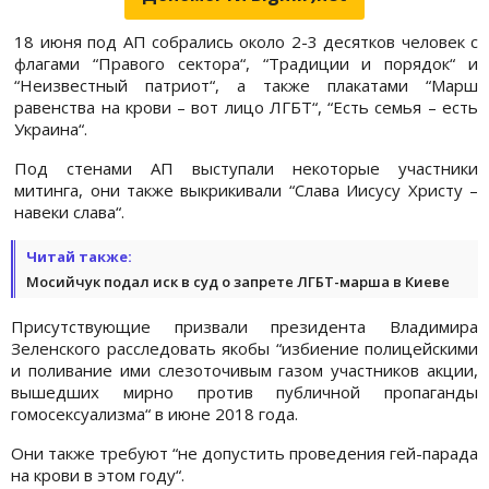
18 июня под АП собрались около 2-3 десятков человек с
флагами “Правого сектора“, “Традиции и порядок“ и
“Неизвестный патриот“, а также плакатами “Марш
равенства на крови – вот лицо ЛГБТ“, “Есть семья – есть
Украина“.
Под стенами АП выступали некоторые участники
митинга, они также выкрикивали “Слава Иисусу Христу –
навеки слава“.
Читай также:
Мосийчук подал иск в суд о запрете ЛГБТ-марша в Киеве
Присутствующие призвали президента Владимира
Зеленского расследовать якобы “избиение полицейскими
и поливание ими слезоточивым газом участников акции,
вышедших мирно против публичной пропаганды
гомосексуализма“ в июне 2018 года.
Они также требуют “не допустить проведения гей-парада
на крови в этом году“.