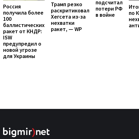
подсчитал
Трамп резко
Россия
Итог
потери РФ
раскритиковал
получила более
по 
в войне
Хегсета из-за
100
нех
нехватки
баллистических
ант
ракет, — WP
ракет от КНДР:
ISW
предупредил о
новой угрозе
для Украины