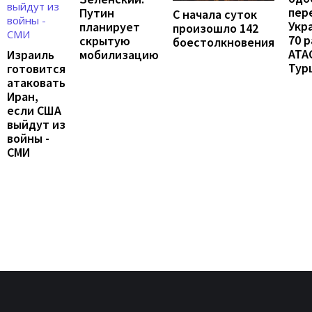
пер
Путин
С начала суток
Укр
планирует
произошло 142
70 
скрытую
боестолкновения
ATA
мобилизацию
Израиль
Тур
готовится
атаковать
Иран,
если США
выйдут из
войны -
СМИ