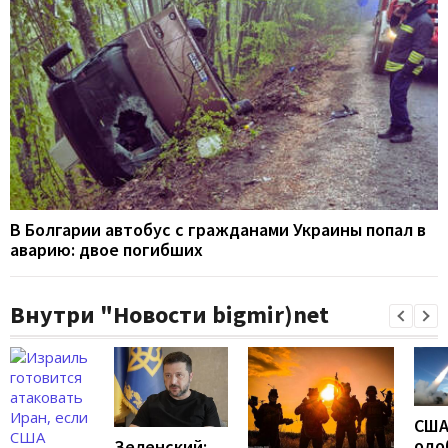
В Болгарии автобус с гражданами Украины попал в
аварию: двое погибших
Внутри "Новости bigmir)net
СШ
одо
Зеленский: