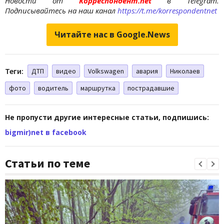
Новости от
Корреспондент.net
в Telegram.
Подписывайтесь на наш канал
https://t.me/korrespondentnet
Читайте нас в Google.News
Теги:
ДТП
видео
Volkswagen
авария
Николаев
фото
водитель
маршрутка
пострадавшие
Не пропусти другие интересные статьи, подпишись:
bigmir)net в facebook
Статьи по теме