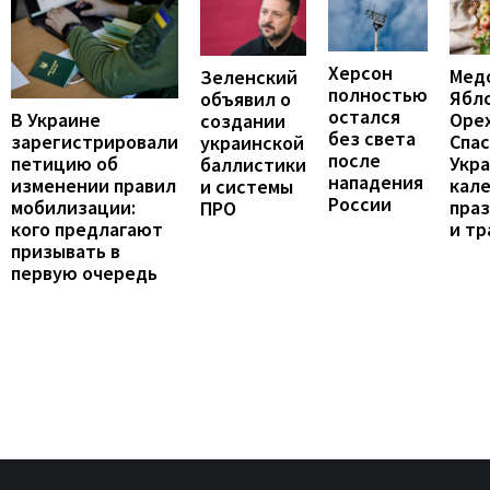
Херсон
Мед
Зеленский
полностью
Ябл
объявил о
остался
В Украине
Оре
создании
без света
зарегистрировали
Спас
украинской
после
петицию об
Укра
баллистики
нападения
изменении правил
кал
и системы
России
мобилизации:
пра
ПРО
кого предлагают
и т
призывать в
первую очередь