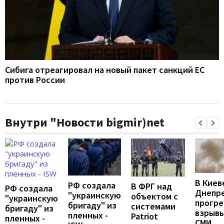
Сибига отреагировал на новый пакет санкций ЕС
против России
Внутри "Новости bigmir)net
В Киев
РФ создала
В ФРГ над
РФ создала
Днепр
"украинскую
объектом с
"украинскую
прогр
бригаду" из
системами
бригаду" из
взрывы
пленных -
Patriot
пленных -
СМИ