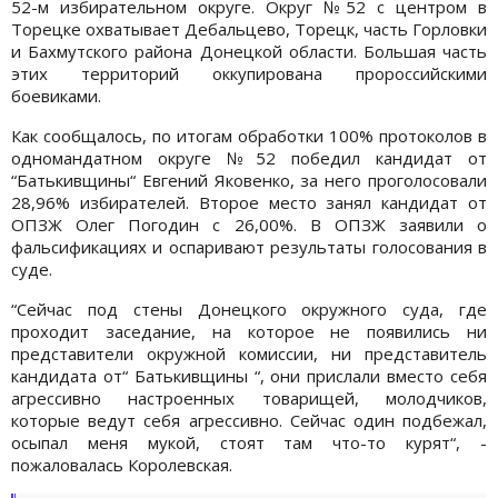
52-м избирательном округе. Округ №52 с центром в
Торецке охватывает Дебальцево, Торецк, часть Горловки
и Бахмутского района Донецкой области. Большая часть
этих территорий оккупирована пророссийскими
боевиками.
Как сообщалось, по итогам обработки 100% протоколов в
одномандатном округе №52 победил кандидат от
“Батькивщины“ Евгений Яковенко, за него проголосовали
28,96% избирателей. Второе место занял кандидат от
ОПЗЖ Олег Погодин с 26,00%. В ОПЗЖ заявили о
фальсификациях и оспаривают результаты голосования в
суде.
“Сейчас под стены Донецкого окружного суда, где
проходит заседание, на которое не появились ни
представители окружной комиссии, ни представитель
кандидата от“ Батькивщины “, они прислали вместо себя
агрессивно настроенных товарищей, молодчиков,
которые ведут себя агрессивно. Сейчас один подбежал,
осыпал меня мукой, стоят там что-то курят“, -
пожаловалась Королевская.