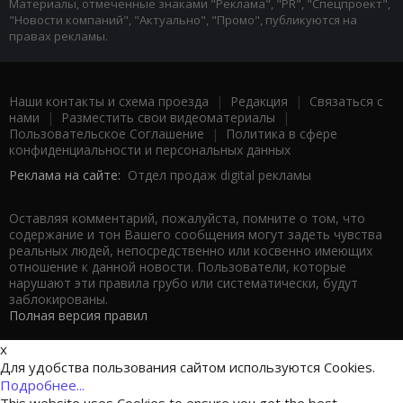
Материалы, отмеченные знаками "Реклама", "PR", "Спецпроект",
"Новости компаний", "Актуально", "Промо", публикуются на
правах рекламы.
Наши контакты и схема проезда
|
Редакция
|
Связаться с
нами
|
Разместить свои видеоматериалы
|
Пользовательское Соглашение
|
Политика в сфере
конфиденциальности и персональных данных
Реклама на сайте:
Отдел продаж digital рекламы
Оставляя комментарий, пожалуйста, помните о том, что
содержание и тон Вашего сообщения могут задеть чувства
реальных людей, непосредственно или косвенно имеющих
отношение к данной новости. Пользователи, которые
нарушают эти правила грубо или систематически, будут
заблокированы.
Полная версия правил
x
Для удобства пользования сайтом используются Cookies.
Подробнее...