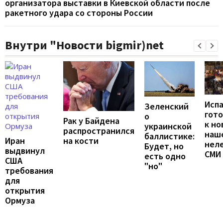
организатора выставки в Киевской области после
ракетного удара со стороны России
Внутри "Новости bigmir)net
Исп
Зеленский
гот
о
Рак у Байдена
к но
украинской
распространился
наш
баллистике:
Иран
на кости
неле
Будет, но
выдвинул
СМИ
есть одно
США
"но"
требования
для
открытия
Ормуза