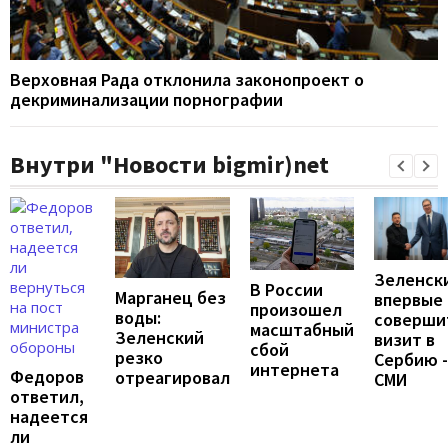
Верховная Рада отклонила законопроект о
декриминализации порнографии
Внутри "Новости bigmir)net
Зеленск
В России
Марганец без
впервые
произошел
воды:
соверши
масштабный
Зеленский
визит в
сбой
резко
Сербию -
интернета
Федоров
отреагировал
СМИ
ответил,
надеется
ли