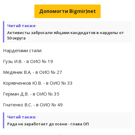
Допомогти Bigmir)net
Читай также:
Активисты забросали яйцами кандидатов в нардепы от
50 округа
Нардепами стали:
Гузь И.В. - в ОИО № 19
Медяник В.А. - в ОИО № 27
Корявченков Ю.В. - в ОИО № 33
Герман Д.В. - в ОИО № 35
Гнатенко В.С. - в ОИО № 49
Читай также:
Рада не заработает до осени - глава ОП