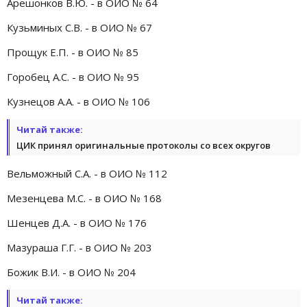
Арешонков В.Ю. - в ОИО № 64
Кузьминых С.В. - в ОИО № 67
Прощук Е.П. - в ОИО № 85
Горобец А.С. - в ОИО № 95
Кузнецов А.А. - в ОИО № 106
Читай также:
ЦИК принял оригинальные протоколы со всех округов
Вельможный С.А. - в ОИО № 112
Мезенцева М.С. - в ОИО № 168
Шенцев Д.А. - в ОИО № 176
Мазураша Г.Г. - в ОИО № 203
Божик В.И. - в ОИО № 204
Читай также: