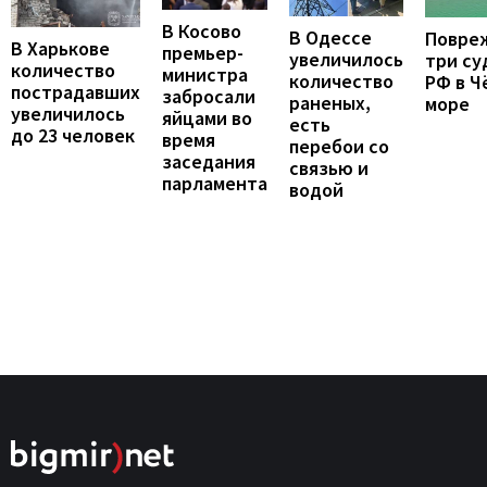
В Косово
В Одессе
Повре
В Харькове
премьер-
увеличилось
три су
количество
министра
количество
РФ в Ч
пострадавших
забросали
раненых,
море
увеличилось
яйцами во
есть
до 23 человек
время
перебои со
заседания
связью и
парламента
водой