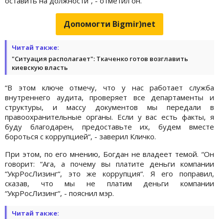
оставить на должности“, - отметил он.
Допомогти Bigmir)net
Читай также:
"Ситуация располагает": Ткаченко готов возглавить
киевскую власть
“В этом ключе отмечу, что у нас работает служба
внутреннего аудита, проверяет все департаменты и
структуры, и массу документов мы передали в
правоохранительные органы. Если у вас есть факты, я
буду благодарен, предоставьте их, будем вместе
бороться с коррупцией“, - заверил Кличко.
При этом, по его мнению, Богдан не владеет темой. “Он
говорит: “Ага, а почему вы платите деньги компании
“УкрРосЛизинг“, это же коррупция“. Я его поправил,
сказав, что мы не платим деньги компании
“УкрРосЛизинг“, - пояснил мэр.
Читай также: