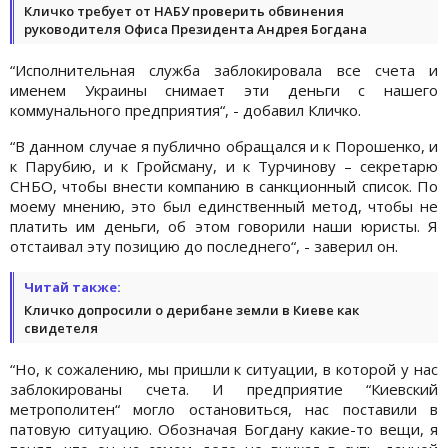
Кличко требует от НАБУ проверить обвинения
руководителя Офиса Президента Андрея Богдана
“Исполнительная служба заблокировала все счета и
именем Украины снимает эти деньги с нашего
коммунального предприятия“, - добавил Кличко.
“В данном случае я публично обращался и к Порошенко, и
к Парубию, и к Гройсману, и к Турчинову – секретарю
СНБО, чтобы внести компанию в санкционный список. По
моему мнению, это был единственный метод, чтобы не
платить им деньги, об этом говорили наши юристы. Я
отстаивал эту позицию до последнего“, - заверил он.
Читай также:
Кличко допросили о дерибане земли в Киеве как
свидетеля
“Но, к сожалению, мы пришли к ситуации, в которой у нас
заблокированы счета. И предприятие “Киевский
метрополитен“ могло остановиться, нас поставили в
патовую ситуацию. Обозначая Богдану какие-то вещи, я