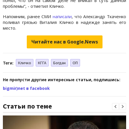
понял, что он на самом деле не вникал в суть данной
проблемы“, - отметил Кличко.
Напомним, ранее СМИ
написали
, что Александр Ткаченко
поливал грязью Виталия Кличко в надежде занять его
место.
Читайте нас в Google.News
Теги:
Кличко
КГГА
Богдан
ОП
Не пропусти другие интересные статьи, подпишись:
bigmir)net в facebook
Статьи по теме