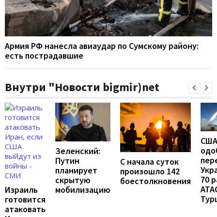
Армия РФ нанесла авиаудар по Сумскому району:
есть пострадавшие
Внутри "Новости bigmir)net
СШ
одо
Зеленский:
пер
Путин
С начала суток
Укр
планирует
произошло 142
70 
скрытую
боестолкновения
ATA
мобилизацию
Израиль
Тур
готовится
атаковать