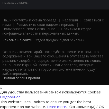
правах рекламы.
Наши контакты и схема проезда
|
Редакция
|
Связаться с
нами
|
Разместить свои видеоматериалы
|
Пользовательское Соглашение
|
Политика в сфере
конфиденциальности и персональных данных
Реклама на сайте:
Отдел продаж digital рекламы
Оставляя комментарий, пожалуйста, помните о том, что
содержание и тон Вашего сообщения могут задеть чувства
реальных людей, непосредственно или косвенно имеющих
отношение к данной новости. Пользователи, которые
нарушают эти правила грубо или систематически, будут
заблокированы.
Полная версия правил
x
Для удобства пользования сайтом используются Cookies.
Подробнее...
This website uses Cookies to ensure you get the best
experience on our website.
Learn more...
Ознакомлен(а) / OK