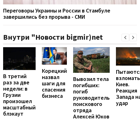
Переговоры Украины и России в Стамбуле
завершились без прорыва - СМИ
Внутри "Новости bigmir)net
Корецкий
Пытаютс
В третий
назвал
взломать
Вывозил тела
раз за две
шаги для
Киев.
погибших:
недели: в
спасения
Реакция
погиб
Грузии
бизнеса
Запада н
руководитель
произошел
удар
поискового
масштабный
отряда
блэкаут
Алексей Юков