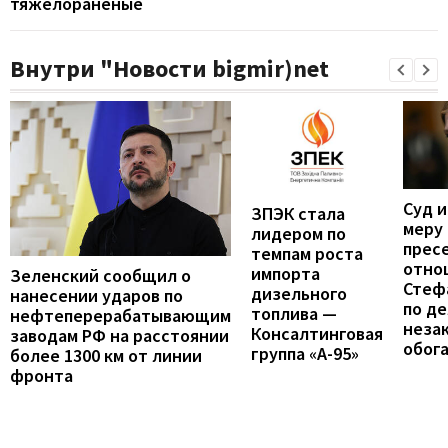
тяжелораненые
Внутри "Новости bigmir)net
Суд 
ЗПЭК стала
меру
лидером по
прес
темпам роста
отно
импорта
Зеленский сообщил о
Стеф
дизельного
нанесении ударов по
по де
топлива —
нефтеперерабатывающим
неза
Консалтинговая
заводам РФ на расстоянии
обог
группа «А-95»
более 1300 км от линии
фронта