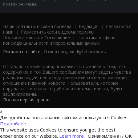
правах рекламы.
Наши контакты и схема проезда
|
Редакция
|
Связаться с
нами
|
Разместить свои видеоматериалы
|
Пользовательское Соглашение
|
Политика в сфере
конфиденциальности и персональных данных
Реклама на сайте:
Отдел продаж digital рекламы
Оставляя комментарий, пожалуйста, помните о том, что
содержание и тон Вашего сообщения могут задеть чувства
реальных людей, непосредственно или косвенно имеющих
отношение к данной новости. Пользователи, которые
нарушают эти правила грубо или систематически, будут
заблокированы.
Полная версия правил
x
Для удобства пользования сайтом используются Cookies.
Подробнее...
This website uses Cookies to ensure you get the best
experience on our website.
Learn more...
Ознакомлен(а) / OK