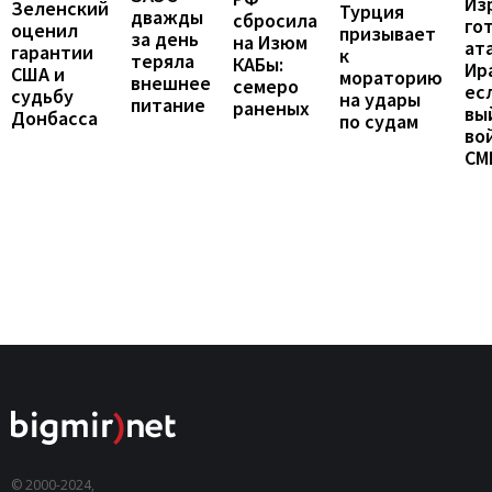
Из
Зеленский
Турция
дважды
сбросила
го
оценил
призывает
за день
на Изюм
ат
гарантии
к
теряла
КАБы:
Ир
США и
мораторию
внешнее
семеро
ес
судьбу
на удары
питание
раненых
вы
Донбасса
по судам
во
СМ
© 2000-2024,