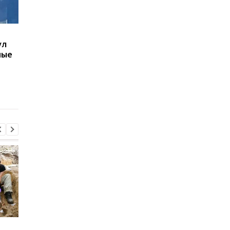
В Киеве увеличилось
В ТЦК в Житомирско
ул
число погибших в
области скончался 4
ные
результате обстрела 5
летний
августа
военнообязанный:
начато расследован
Сенат США поддержал
Суд США приостанов