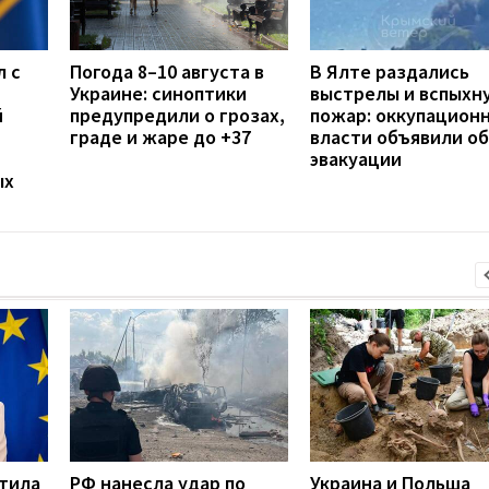
л с
Погода 8–10 августа в
В Ялте раздались
Украине: синоптики
выстрелы и вспыхн
й
предупредили о грозах,
пожар: оккупацион
граде и жаре до +37
власти объявили об
эвакуации
ых
етила
РФ нанесла удар по
Украина и Польша