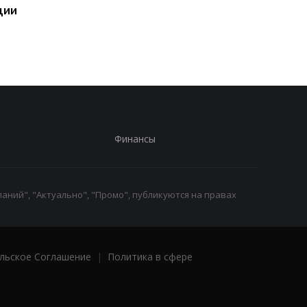
ции
"адские санкции2
строительство
против РФ
бального зала Трамп
Финансы
аний", "Актуально", "Промо", публикуются на правах
льское Соглашение
|
Политика в сфере