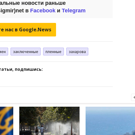
уальные новости раньше
igmir)net
в
Facebook
и
Telegram
е нас в Google.News
мен
заключенные
пленные
захарова
татьи, подпишись: