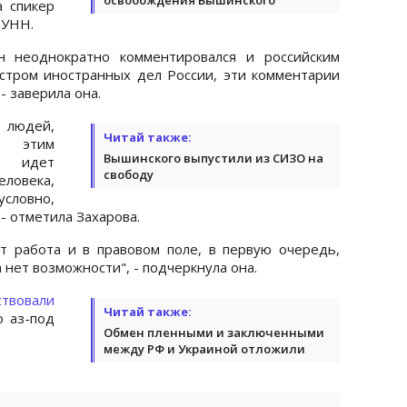
 спикер
УНН.
он неоднократно комментировался и российским
истром иностранных дел России, эти комментарии
- заверила она.
 людей,
Читай также:
 этим
Вышинского выпустили из СИЗО на
 идет
свободу
ловека,
овно,
- отметила Захарова.
т работа и в правовом поле, в первую очередь,
 нет возможности", - подчеркнула она.
ствовали
Читай также:
 аз-под
Обмен пленными и заключенными
между РФ и Украиной отложили