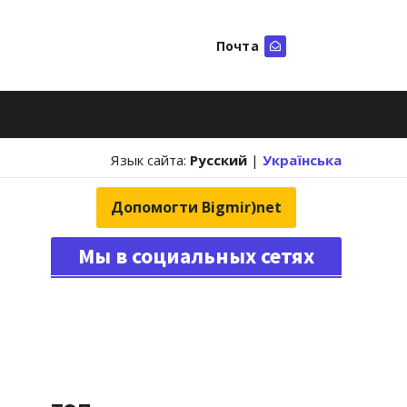
Почта
Искать
Язык сайта:
Русский
|
Українська
Допомогти Bigmir)net
Мы в социальных сетях