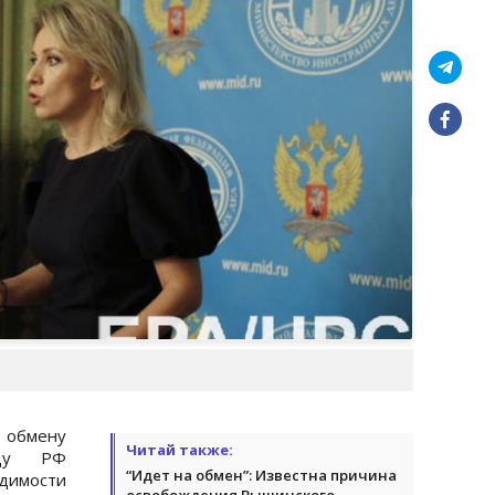
обмену
Читай также:
жду РФ
“Идет на обмен”: Известна причина
димости
освобождения Вышинского