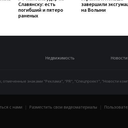
Славянску: есть
завершили эксгума
погибший и пятеро
на Волыни
раненых
Недвижимость
Новости
 отмеченные знаками "Реклама", "PR", "Спецпроект", "Новости комп
ться с нами
|
Разместить свои видеоматериалы
|
Пользовате