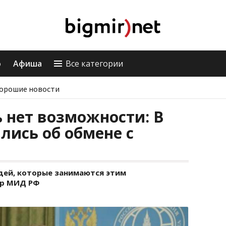
о
Афиша
Все категории
орошие новости
 нет возможности: В
ись об обмене с
дей, которые занимаются этим
ер МИД РФ