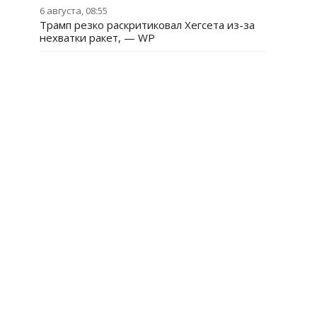
6 августа, 08:55
Трамп резко раскритиковал Хегсета из-за
нехватки ракет, — WP