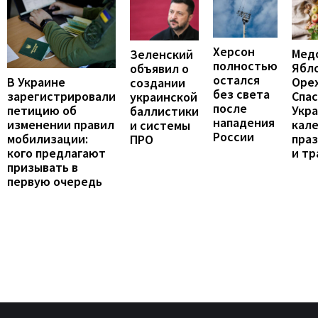
Херсон
Мед
Зеленский
полностью
Ябл
объявил о
остался
В Украине
Оре
создании
без света
зарегистрировали
Спас
украинской
после
петицию об
Укра
баллистики
нападения
изменении правил
кал
и системы
России
мобилизации:
пра
ПРО
кого предлагают
и т
призывать в
первую очередь