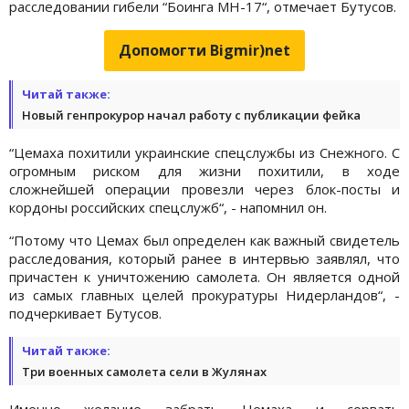
расследовании гибели “Боинга МН-17“, отмечает Бутусов.
Допомогти Bigmir)net
Читай также:
Новый генпрокурор начал работу с публикации фейка
“Цемаха похитили украинские спецслужбы из Снежного. С
огромным риском для жизни похитили, в ходе
сложнейшей операции провезли через блок-посты и
кордоны российских спецслужб“, - напомнил он.
“Потому что Цемах был определен как важный свидетель
расследования, который ранее в интервью заявлял, что
причастен к уничтожению самолета. Он является одной
из самых главных целей прокуратуры Нидерландов“, -
подчеркивает Бутусов.
Читай также:
Три военных самолета сели в Жулянах
Именно желание забрать Цемаха и сорвать