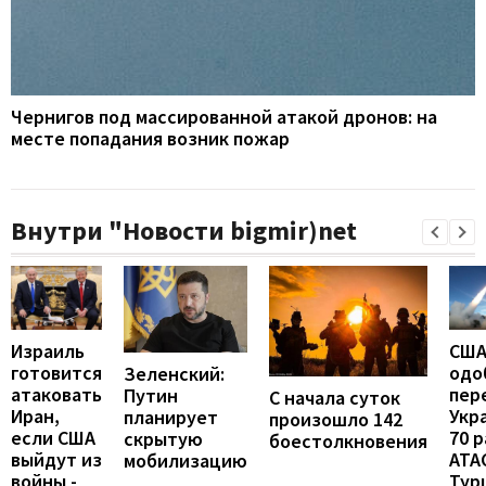
Чернигов под массированной атакой дронов: на
месте попадания возник пожар
Внутри "Новости bigmir)net
Израиль
СШ
готовится
одо
Зеленский:
атаковать
пер
Путин
С начала суток
Иран,
Укр
планирует
произошло 142
если США
70 
скрытую
боестолкновения
выйдут из
ATA
мобилизацию
войны -
Тур