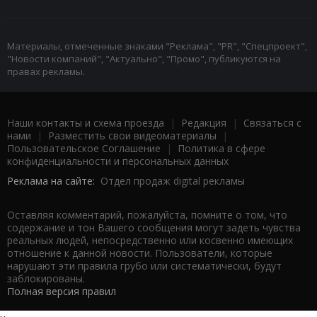
Материалы, отмеченные знаками "Реклама", "PR", "Спецпроект",
"Новости компаний", "Актуально", "Промо", публикуются на
правах рекламы.
Наши контакты и схема проезда
|
Редакция
|
Связаться с
нами
|
Разместить свои видеоматериалы
|
Пользовательское Соглашение
|
Политика в сфере
конфиденциальности и персональных данных
Реклама на сайте:
Отдел продаж digital рекламы
Оставляя комментарий, пожалуйста, помните о том, что
содержание и тон Вашего сообщения могут задеть чувства
реальных людей, непосредственно или косвенно имеющих
отношение к данной новости. Пользователи, которые
нарушают эти правила грубо или систематически, будут
заблокированы.
Полная версия правил