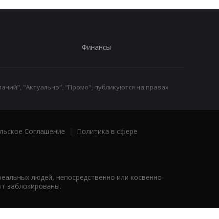
Финансы
аний", "Актуально", "Промо", публикуются на правах
льское Соглашение
|
Политика в сфере
реальных людей, непосредственно или косвенно
ут заблокированы.