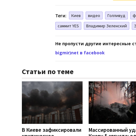
Теги:
Киев
видео
Голливуд
ф
саммит YES
Владимир Зеленский
Не пропусти другие интересные с
bigmir)net в facebook
Статьи по теме
В Киеве зафиксировали
Массированный уд
критическое
Киеву 5 августа: о