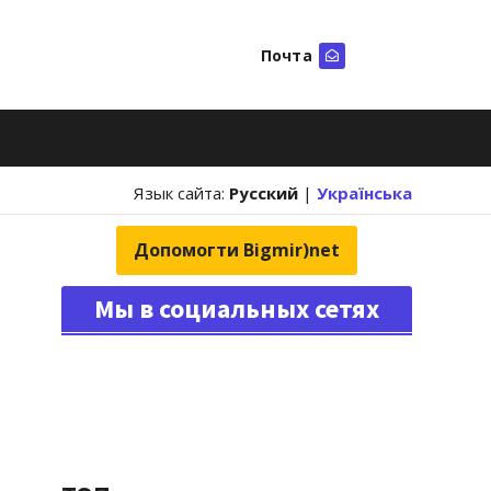
Почта
Искать
Язык сайта:
Русский
|
Українська
Допомогти Bigmir)net
Мы в социальных сетях