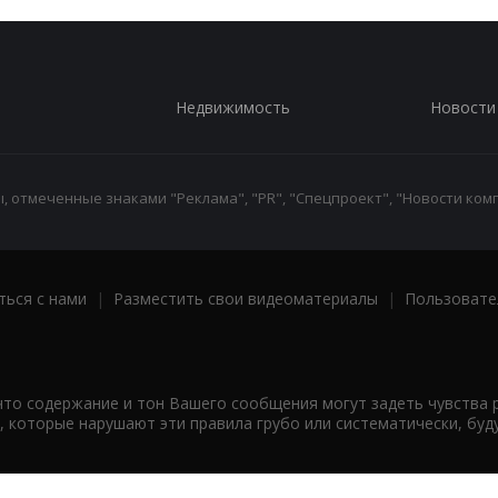
Недвижимость
Новости
 отмеченные знаками "Реклама", "PR", "Спецпроект", "Новости комп
ться с нами
|
Разместить свои видеоматериалы
|
Пользовате
что содержание и тон Вашего сообщения могут задеть чувства 
 которые нарушают эти правила грубо или систематически, буд