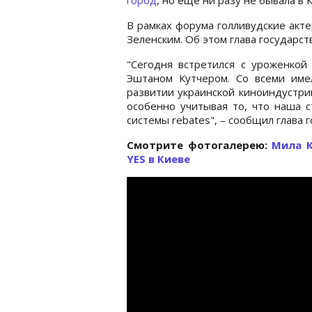
В рамках форума голливудские акт
Зеленским. Об этом глава государс
"Сегодня встретился с уроженко
Эштаном Кутчером. Со всеми име
развитии украинской киноиндустрии
особенно учитывая то, что наша 
системы rebates", – сообщил глава г
Cмотрите фотогалерею:
Мила К
YES в Киеве