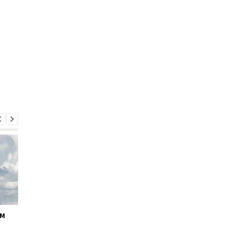
ём
Кабмин утвердил
Андрей Ткачёв
кандидатуру Тимура
назначен временно