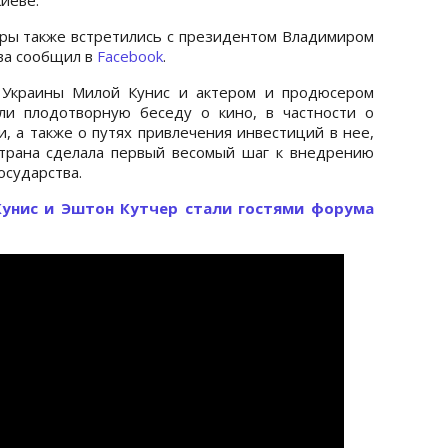
еры также встретились с президентом Владимиром
тва сообщил в
Facebook
.
й Украины Милой Кунис и актером и продюсером
ли плодотворную беседу о кино, в частности о
, а также о путях привлечения инвестиций в нее,
страна сделала первый весомый шаг к внедрению
осударства.
унис и Эштон Кутчер стали гостями форума