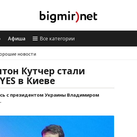
о
Афиша
Все категории
орошие новости
тон Кутчер стали
YES в Киеве
сь с президентом Украины Владимиром
.