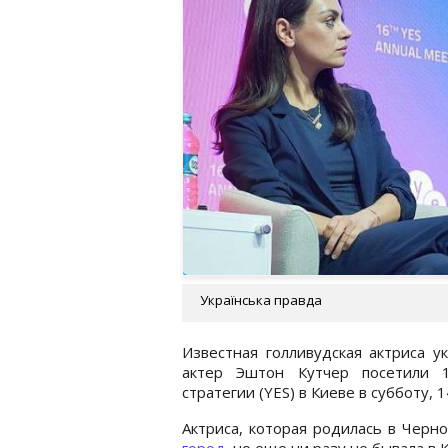
Українська правда
Известная голливудская актриса у
актер Эштон Кутчер посетили 1
стратегии (YES) в Киеве в субботу, 1
Актриса, которая родилась в Черно
город
, но еще ни разу не бывала в 