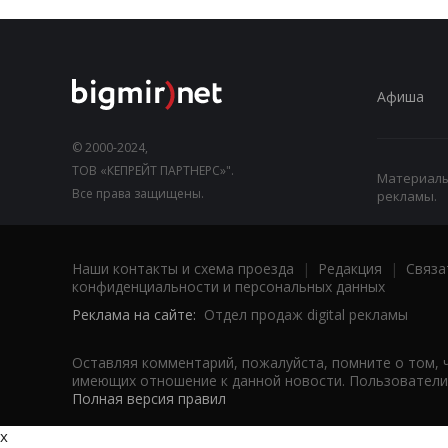
Афиша
© 2000-2024,
ТОВ «КЕПРЕЙТ ПАРТНЕРС»".
Материалы,
Все права защищены.
рекламы.
Наши контакты и схема проезда
|
Редакция
|
Связа
конфиденциальности и персональных данных
Реклама на сайте:
Отдел продаж digital рекламы
Оставляя комментарий, пожалуйста, помните о том, 
имеющих отношение к данной новости. Пользователи,
Полная версия правил
x