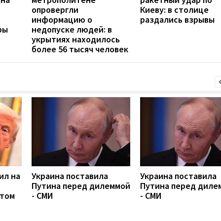
опровергли
Киеву: в столице
информацию о
раздались взрывы
ры
недопуске людей: в
укрытиях находилось
более 56 тысяч человек
ил на
Украина поставила
Украина поставила
Путина перед дилеммой
Путина перед диле
етом
- СМИ
- СМИ