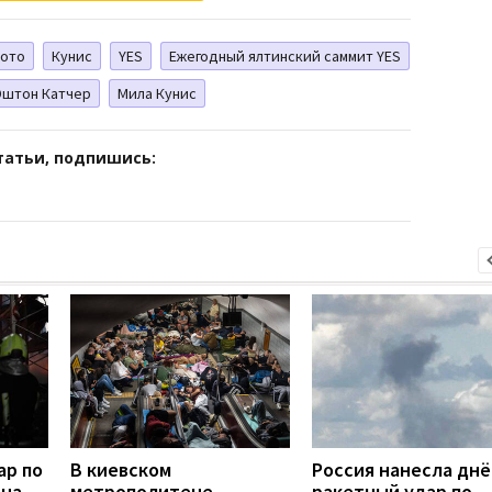
ото
Кунис
YES
Ежегодный ялтинский саммит YES
Эштон Катчер
Мила Кунис
татьи, подпишись:
ар по
В киевском
Россия нанесла дн
дна
метрополитене
ракетный удар по