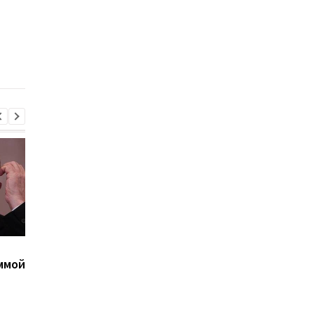
Ткаченко на должность
исполняющим
председателя Киевской
обязанности
ОГА
председателя КМВА
Флеш: Мошенники
Консульство Украин
ммой
угрожают бизнесу
прокомментировало
атаками "шахедов"
нападение в Гданьск