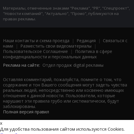
Материалы, отмеченные знаками "Реклама", "PR", "Спецпроект",
"Новости компаний", "Актуально", "Промо", публикуются на
правах рекламы.
Наши контакты и схема проезда
|
Редакция
|
Связаться с
нами
|
Разместить свои видеоматериалы
|
Пользовательское Соглашение
|
Политика в сфере
конфиденциальности и персональных данных
Реклама на сайте:
Отдел продаж digital рекламы
Оставляя комментарий, пожалуйста, помните о том, что
содержание и тон Вашего сообщения могут задеть чувства
реальных людей, непосредственно или косвенно имеющих
отношение к данной новости. Пользователи, которые
нарушают эти правила грубо или систематически, будут
заблокированы.
Полная версия правил
x
Для удобства пользования сайтом используются Cookies.