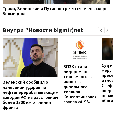
Трамп, Зеленский и Путин встретятся очень скоро -
Белый дом
Внутри "Новости bigmir)net
Суд 
ЗПЭК стала
меру
лидером по
прес
темпам роста
отно
импорта
Зеленский сообщил о
Стеф
дизельного
нанесении ударов по
по де
топлива —
нефтеперерабатывающим
неза
Консалтинговая
заводам РФ на расстоянии
обог
группа «А-95»
более 1300 км от линии
фронта