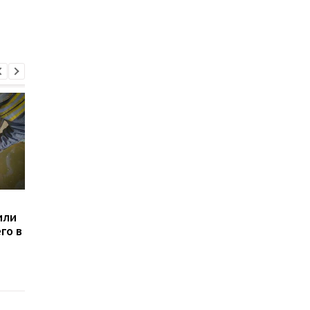
Пожар в
На Киевщине спасат
или
Чернобыльской зоне
сняли ребёнка из
го в
стремительно
вагона после
распространяется из-за
поражения током: ег
ветра: огонь охватил
госпитализировали 
более 1100 гектаров
больницу