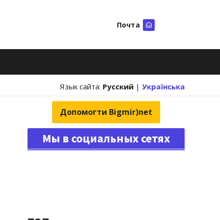
Почта
Искать
Язык сайта:
Русский
|
Українська
Допомогти Bigmir)net
Мы в социальных сетях