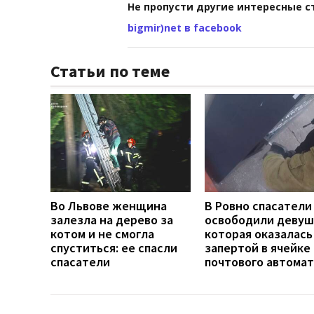
Не пропусти другие интересные с
bigmir)net в facebook
Статьи по теме
Во Львове женщина
В Ровно спасатели
залезла на дерево за
освободили девуш
котом и не смогла
которая оказалась
спуститься: ее спасли
запертой в ячейке
спасатели
почтового автомат