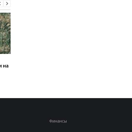
Банкет генералов.
Грязные технологии
и на
Последствия взрыва в
Атаки РФ на выборы 
Москве
Франции
Финансы