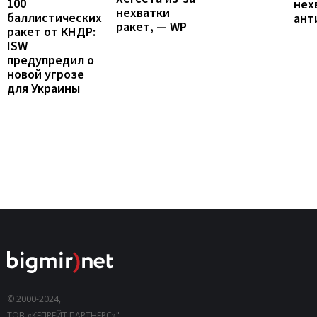
100
нех
нехватки
баллистических
ант
ракет, — WP
ракет от КНДР:
ISW
предупредил о
новой угрозе
для Украины
© 2000-2024,
ТОВ «КЕПРЕЙТ ПАРТНЕРС»".