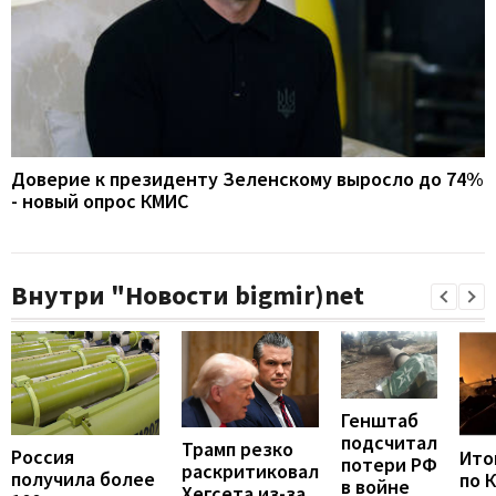
Доверие к президенту Зеленскому выросло до 74%
- новый опрос КМИС
Внутри "Новости bigmir)net
Генштаб
подсчитал
Трамп резко
Россия
Итог
потери РФ
раскритиковал
получила более
по 
в войне
Хегсета из-за