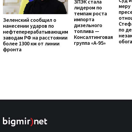
Суд 
ЗПЭК стала
меру
лидером по
прес
темпам роста
отно
импорта
Зеленский сообщил о
Стеф
дизельного
нанесении ударов по
по де
топлива —
нефтеперерабатывающим
неза
Консалтинговая
заводам РФ на расстоянии
обог
группа «А-95»
более 1300 км от линии
фронта