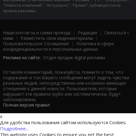
"Новости компаний", "Актуально", "Промо", публикуются на
правах рекламы.
Наши контакты и схема проезда
|
Редакция
|
Связаться с
нами
|
Разместить свои видеоматериалы
|
Пользовательское Соглашение
|
Политика в сфере
конфиденциальности и персональных данных
Реклама на сайте:
Отдел продаж digital рекламы
Оставляя комментарий, пожалуйста, помните о том, что
содержание и тон Вашего сообщения могут задеть чувства
реальных людей, непосредственно или косвенно имеющих
отношение к данной новости. Пользователи, которые
нарушают эти правила грубо или систематически, будут
заблокированы.
Полная версия правил
x
Для удобства пользования сайтом используются Cookies.
Подробнее...
This website uses Cookies to ensure you get the best