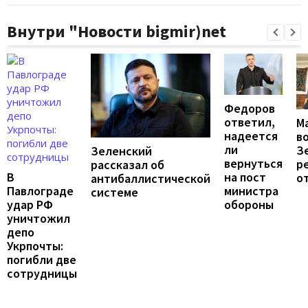
Внутри "Новости bigmir)net
Федоров
ответил,
М
надеется
в
ли
З
Зеленский
вернуться
р
рассказал об
на пост
В
о
антибаллистической
министра
Павлограде
системе
обороны
удар РФ
уничтожил
депо
Укрпочты:
погибли две
сотрудницы