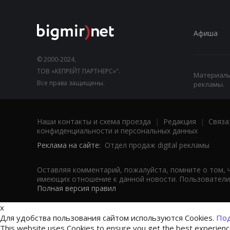
Афиша
© 2000-2024,
ТОВ «КЕПРЕЙТ ПАРТНЕРС»".
Материалы,
Все права защищены.
рекламы.
Наши контакты и схема проезда
|
Редакция
|
Связа
конфиденциальности и персональных данных
Реклама на сайте:
Отдел продаж digital рекламы
Оставляя комментарий, пожалуйста, помните о том, 
имеющих отношение к данной новости. Пользователи,
Полная версия правил
x
Для удобства пользования сайтом используются Cookies.
Под
This website uses Cookies to ensure you get the best experien