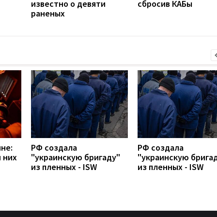
известно о девяти
сбросив КАБы
раненых
не:
РФ создала
РФ создала
 них
"украинскую бригаду"
"украинскую брига
из пленных - ISW
из пленных - ISW