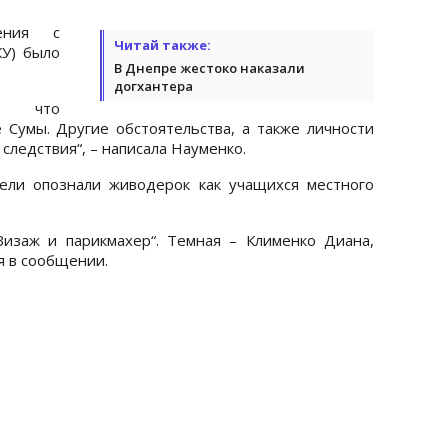
ения с
Читай также:
КУ) было
В Днепре жестоко наказали
догхантера
о, что
Сумы. Другие обстоятельства, а также личности
следствия“, – написала Науменко.
ели опознали живодерок как учащихся местного
“Визаж и парикмахер“. Темная – Клименко Диана,
ся в сообщении.