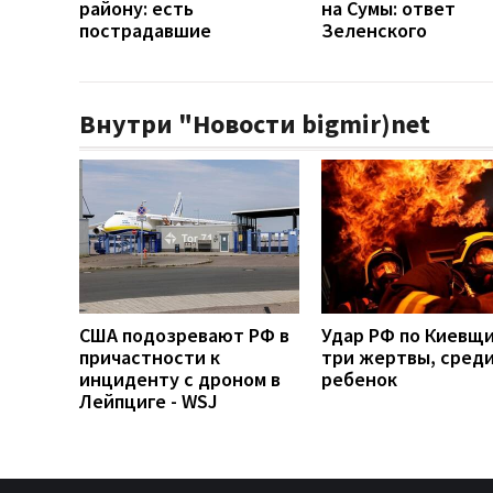
району: есть
на Сумы: ответ
пострадавшие
Зеленского
Внутри "Новости bigmir)net
США подозревают РФ в
Удар РФ по Киевщи
причастности к
три жертвы, среди
инциденту с дроном в
ребенок
Лейпциге - WSJ