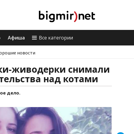
о
Афиша
Все категории
орошие новости
тки-живодерки снимали
тельства над котами
ое дело.