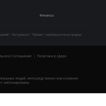
Финансы
аний", "Актуально", "Промо", публикуются на правах
льское Соглашение
|
Политика в сфере
реальных людей, непосредственно или косвенно
ут заблокированы.