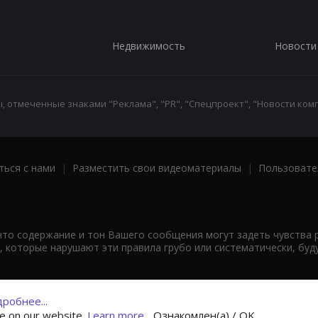
Недвижимость
Новости
 отмеченные знаками "Реклама", "PR", "Спецпроект", "Новости комп
ться с нами
|
Разместить свои видеоматериалы
|
Пользовате
что содержание и тон Вашего сообщения могут задеть чувства 
 которые нарушают эти правила грубо или систематически, буд
робнее...
ce on our website.
Learn more...
Ознакомлен(а) / OK