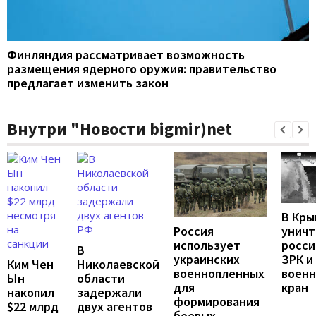
Финляндия рассматривает возможность
размещения ядерного оружия: правительство
предлагает изменить закон
Внутри "Новости bigmir)net
В Кры
унич
Россия
росси
использует
В
ЗРК и
украинских
Ким Чен
Николаевской
воен
военнопленных
Ын
области
кран
для
накопил
задержали
формирования
$22 млрд
двух агентов
боевых