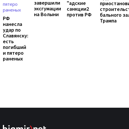
завершили
"адские
приостанов
эксгумации
санкции2
строительс
на Волыни
против РФ
бального за
РФ
Трампа
нанесла
удар по
Славянску:
есть
погибший
и пятеро
раненых