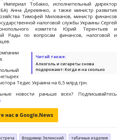
Империал Тобакко, исполнительный директор
ЕБА) Анна Деревянко, а также министр развития
хозяйства Тимофей Милованов, министр финансов
осударственной налоговой службы Украины Сергей
монопольного комитета Юрий Терентьев и
ой Рады по вопросам финансов, налоговой и
цев.
компании
Читай также:
а.
Алкоголь и сигареты снова
подорожают: Когда и на сколько
ольный
тырех
ютора Тедис Украина на 6,5 млрд грн.
ьные новости раньше всех? Подписывайтесь
m
е нас в Google.News
встреча
Владимир Зеленский
табачные изделия