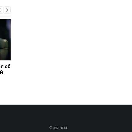
л об
Федоров ответил,
Марганец без воды:
ой
надеется ли вернуться
Зеленский резко
на пост министра
отреагировал
обороны
Финансы