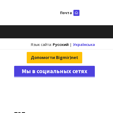
Почта
Искать
Язык сайта:
Русский
|
Українська
Допомогти Bigmir)net
Мы в социальных сетях