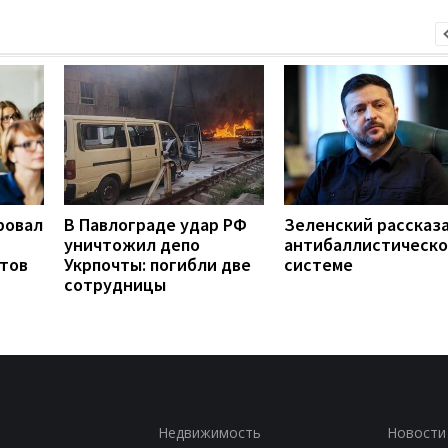
ровал
В Павлограде удар РФ
Зеленский рассказа
уничтожил депо
антибаллистическ
нтов
Укрпочты: погибли две
системе
сотрудницы
Недвижимость
Новости