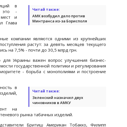
иций в
Читай также:
у это -
АМК возбудил дело против
 мест и
Минтранса из-за Борисполя
ил Глава
чные компании являются одними из крупнейших
поступления растут: за девять месяцев текущего
сь на 7,5% - почти до 30,5 млрд грн.
то для Украины важен вопрос улучшения бизнес-
емости государственной политики и регулирования
приоритете - борьба с монополиями и построение
ность в
Читай также:
зделий,
Зеленский назначил двух
чиновников в АМКУ
ент на
еневого рынка табачных изделий.
едставители Бритиш Американ Тобакко, Филипп