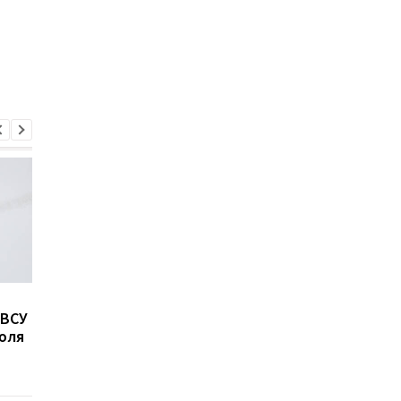
Как изменилось
Зеленский о втором
 ВСУ
доверие к Зеленскому в
сроке президентств
юля
декабре 2024 года:
роли Трампа, НАТО и
новые данные опроса
миротворцах: ключе
моменты интервью