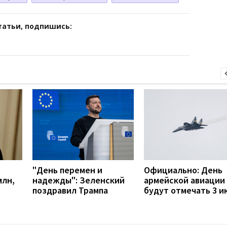
татьи, подпишись:
"День перемен и
Официально: День
млн,
надежды": Зеленский
армейской авиации
поздравил Трампа
будут отмечать 3 и