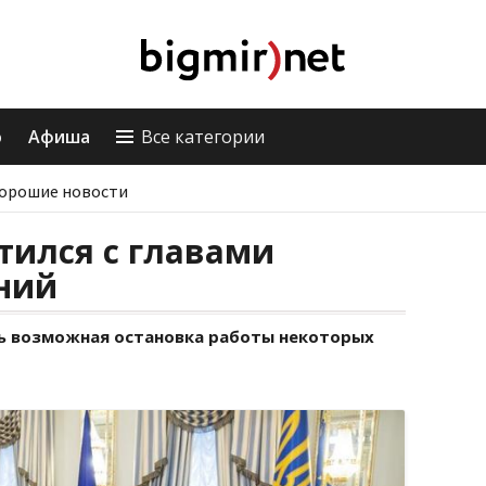
о
Афиша
Все категории
орошие новости
тился с главами
ний
ь возможная остановка работы некоторых