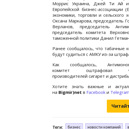
Моррис Украина, Джей Ти Ай и 
Европейской бизнес-ассоциации (
экономики, торговли и сельского 
Оксана Маркарова, председатель Г
Верланов, председатель Анти
председатель комитета Верховн
таможенной политики Данил Гетман
Ранее сообщалось, что табачные 
будут судиться с АМКУ из-за штраф
Как сообщалось, Антимоноп
комитет оштрафовал че
производителей сигарет и дистрибь
Хотите знать важные и актуал
на
Bigmir)net
в
Facebook
и
Telegra
Читайт
Теги:
бизнес
новости компаний