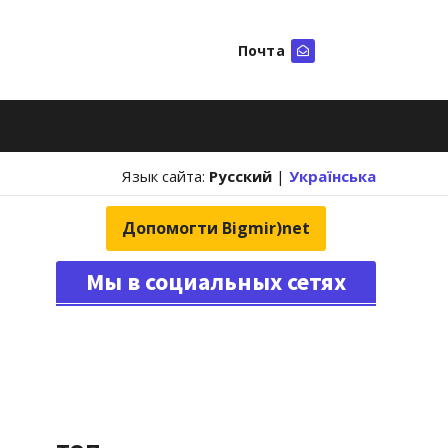
Почта
Искать
Язык сайта:
Русский
|
Українська
Допомогти Bigmir)net
Мы в социальных сетях