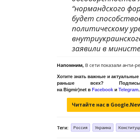
“нормандского фо
будет способств
политическому ур
внутриукраинского
заявили в минист
Напомним,
В сети показали анти-
Хотите знать важные и актуальные
раньше всех? Подписыва
на Bigmir)net в
Facebook
и
Telegram
.
Читайте нас в Google.Ne
Теги:
Россия
Украина
Конституц