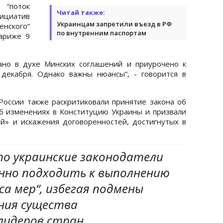
поток
Читай также:
иатив
Украинцам запретили въезд в РФ
нского“
по внутренним паспортам
Париже 9
ано в духе Минских соглашений и приурочено к
декабря. Однако важны нюансы“, - говорится в
оссии также раскритиковали принятие закона об
б изменениях в Конституцию Украины и призвали
й» и искажения договоренностей, достигнутых в
то украинские законодатели
нно подходить к выполнению
са мер“, избегая подмены
ния существа
лидеров стран