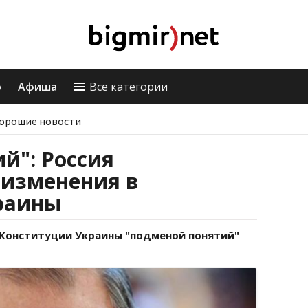
о
Афиша
Все категории
орошие новости
й": Россия
 изменения в
раины
 Конституции Украины "подменой понятий"