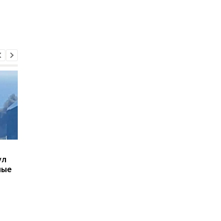
В Киеве увеличилось
В ТЦК в Житомирско
ул
число погибших в
области скончался 4
ные
результате обстрела 5
летний
августа
военнообязанный:
начато расследован