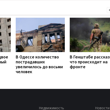
двое
В Одессе количество
В Генштабе рассказ
ный
пострадавших
что происходит на
увеличилось до восьми
фронте
человек
Недвижимость
Новости