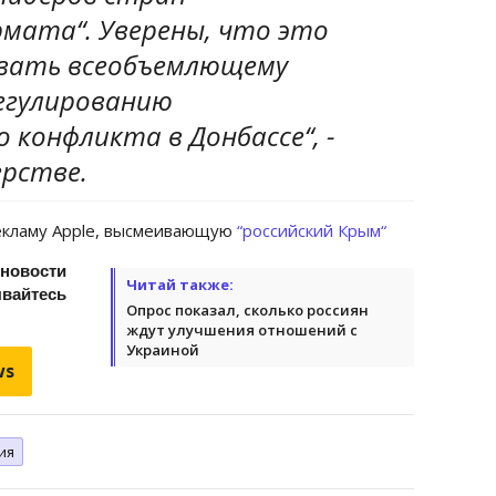
рмата“. Уверены, что это
овать всеобъемлющему
егулированию
 конфликта в Донбассе“, -
ерстве.
рекламу Apple, высмеивающую
“российский Крым“
 новости
Читай также:
йтесь
Опрос показал, сколько россиян
ждут улучшения отношений с
Украиной
ws
ия