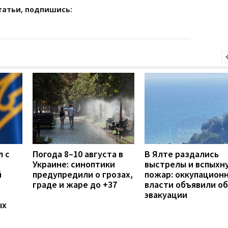
татьи, подпишись:
л с
Погода 8–10 августа в
В Ялте раздались
Украине: синоптики
выстрелы и вспыхн
й
предупредили о грозах,
пожар: оккупацион
граде и жаре до +37
власти объявили об
эвакуации
ых