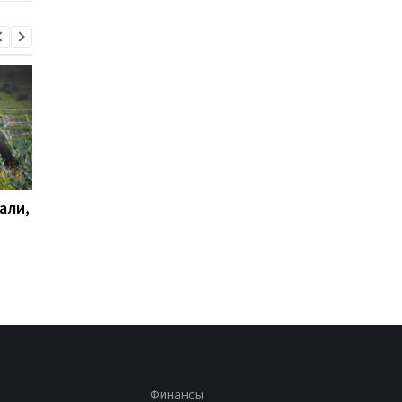
али,
Удар по Харькову:
Стало известно, как
количество раненых
сработала ПВО
увеличилось до 13
человек
Финансы