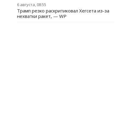
6 августа, 08:55
Трамп резко раскритиковал Хегсета из-за
нехватки ракет, — WP