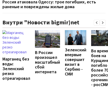
Россия атаковала Одессу: трое погибших, есть
раненые и повреждены жилые дома
Внутри "Новости bigmir)net
Зеленский
Во врем
В России
впервые
боев на
произошел
Марганец без
совершит
Курщин
масштабный
воды:
визит в
погибло
сбой
Зеленский
Сербию -
более 7
интернета
резко
СМИ
российс
отреагировал
срочник
- росСМ