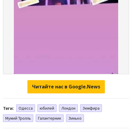
Читайте нас в Google.News
Теги:
Одесса
юбилей
Лондон
Земфира
Мумий Тролль
Галантерник
Зинько