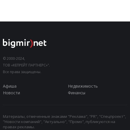
© 2000-2024,
ТОВ «КЕПРЕЙТ ПАРТНЕРС»".
Все права защищены.
Афиша
Недвижимость
Новости
Финансы
Материалы, отмеченные знаками "Реклама", "PR", "Спецпроект",
"Новости компаний", "Актуально", "Промо", публикуются на
правах рекламы.