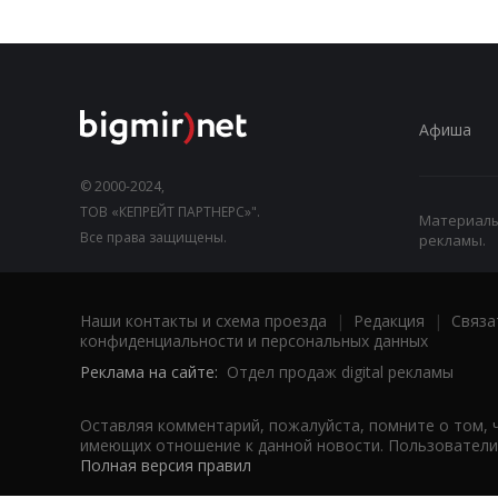
Афиша
© 2000-2024,
ТОВ «КЕПРЕЙТ ПАРТНЕРС»".
Материалы,
Все права защищены.
рекламы.
Наши контакты и схема проезда
|
Редакция
|
Связа
конфиденциальности и персональных данных
Реклама на сайте:
Отдел продаж digital рекламы
Оставляя комментарий, пожалуйста, помните о том, 
имеющих отношение к данной новости. Пользователи,
Полная версия правил