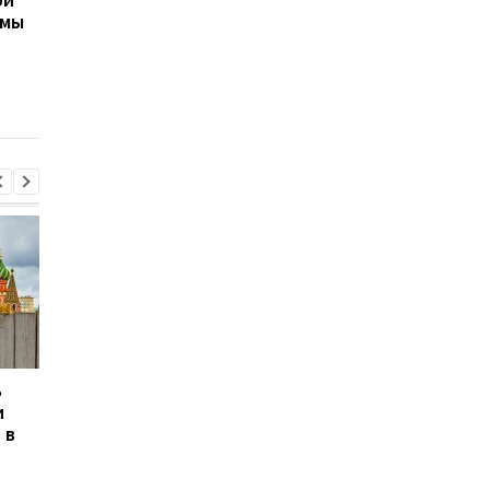
емы
после нападения
Украине: календарь
России
праздников и тради
ь
Сикорский призвал
Сикорский призвал
и
сбивать ракеты РФ над
сбивать ракеты РФ 
 в
Украиной
Украиной