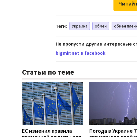
Читайт
Теги:
Украина
обмен
обмен плен
Не пропусти другие интересные с
bigmir)net в facebook
Статьи по теме
ЕС изменил правила
Погода в Украине 7
временной защиты для
августа: где пройд