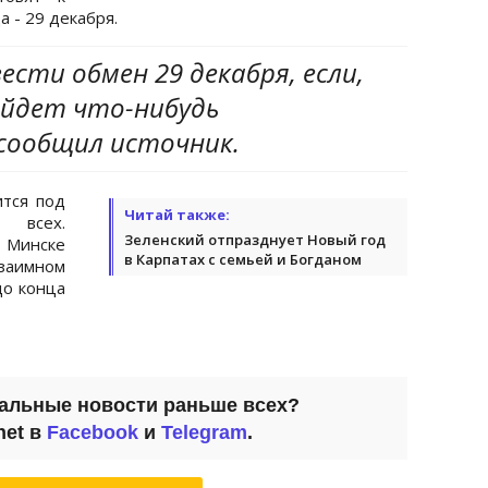
а - 29 декабря.
ести обмен 29 декабря, если,
ойдет что-нибудь
 сообщил источник.
ится под
Читай также:
 всех.
Зеленский отпразднует Новый год
в Минске
в Карпатах с семьей и Богданом
заимном
о конца
уальные новости раньше всех?
net в
Facebook
и
Telegram
.