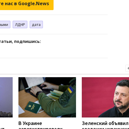
е нас в Google.News
ными
ЛДНР
дата
татьи, подпишись:
В Украине
Зеленский объявил
ут
зарегистрировали
создании украинск