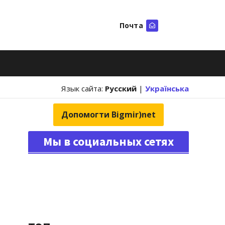
Почта
Искать
Язык сайта:
Русский
|
Українська
Допомогти Bigmir)net
Мы в социальных сетях