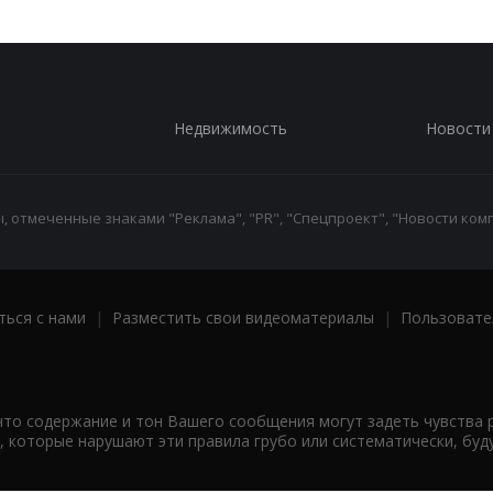
Недвижимость
Новости
 отмеченные знаками "Реклама", "PR", "Спецпроект", "Новости комп
ться с нами
|
Разместить свои видеоматериалы
|
Пользовате
что содержание и тон Вашего сообщения могут задеть чувства 
 которые нарушают эти правила грубо или систематически, буд