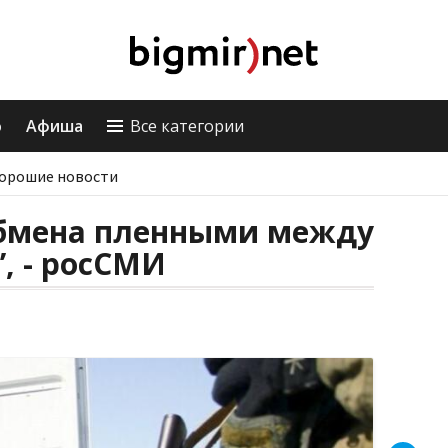
о
Афиша
Все категории
орошие новости
обмена пленными между
, - росСМИ