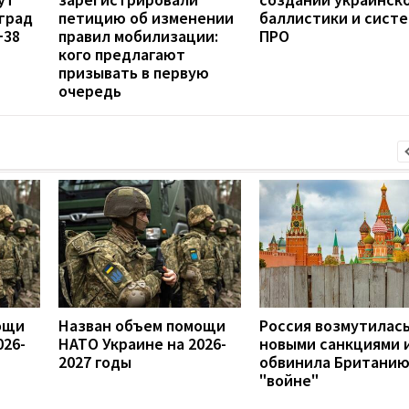
град
петицию об изменении
баллистики и сист
+38
правил мобилизации:
ПРО
кого предлагают
призывать в первую
очередь
ощи
Назван объем помощи
Россия возмутилас
026-
НАТО Украине на 2026-
новыми санкциями 
2027 годы
обвинила Британию
"войне"