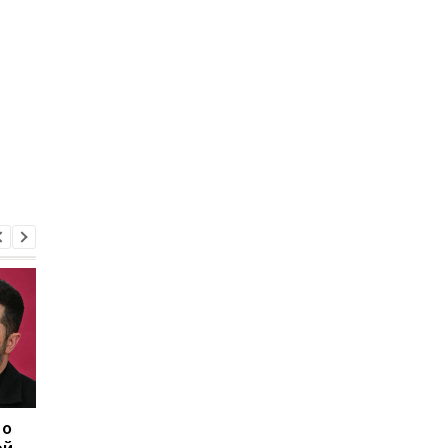
 о
Херсон полностью
Медовый, Яблочный 
ой
остался без света
Ореховый Спас 2026 