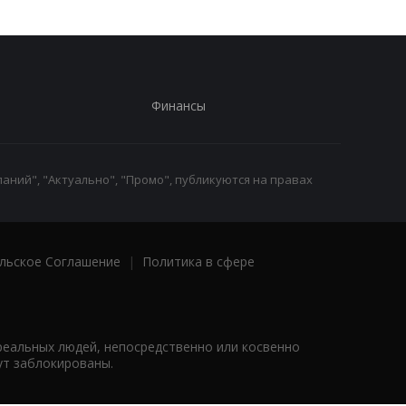
Финансы
аний", "Актуально", "Промо", публикуются на правах
льское Соглашение
|
Политика в сфере
реальных людей, непосредственно или косвенно
ут заблокированы.