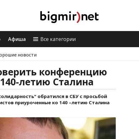
о
Афиша
Все категории
орошие новости
роверить конференцию
 140-летию Сталина
солидарность" обратился в СБУ с просьбой
стов приуроченные ко 140 –летию Сталина