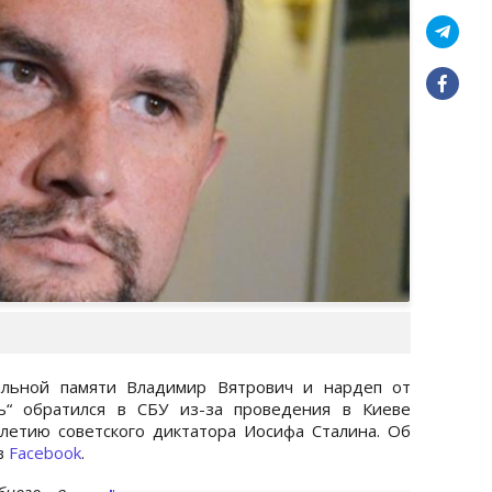
альной памяти Владимир Вятрович и нардеп от
ть“ обратился в СБУ из-за проведения в Киеве
летию советского диктатора Иосифа Сталина. Об
 в
Facebook
.
бного в