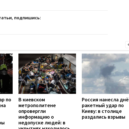
татьи, подпишись:
ар по
В киевском
Россия нанесла дн
дна
метрополитене
ракетный удар по
опровергли
Киеву: в столице
информацию о
раздались взрывы
ры
недопуске людей: в
укрытиях находилось