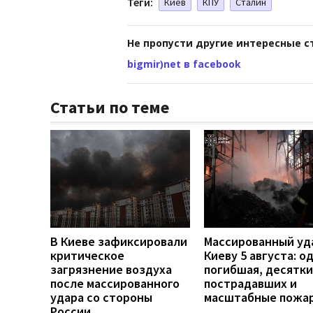
Теги:
Киев
КПУ
Сталин
Не пропусти другие интересные с
bigmir)net в facebook
Статьи по теме
В Киеве зафиксировали
Массированный уд
критическое
Киеву 5 августа: о
загрязнение воздуха
погибшая, десятки
после массированного
пострадавших и
удара со стороны
масштабные пожа
России