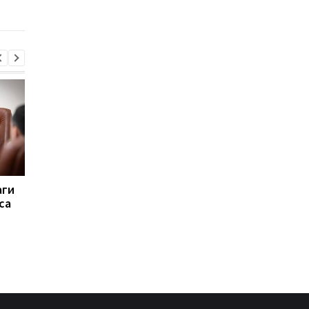
аги
Вывозил тела
Пытаются взломать
са
погибших: погиб
Киев. Реакция Запад
руководитель
удар
поискового отряда
Алексей Юков