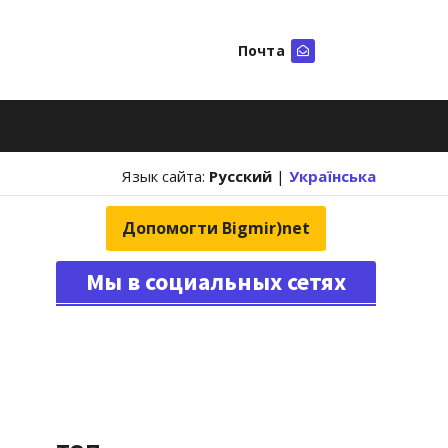
Почта
Искать
Язык сайта:
Русский
|
Українська
Допомогти Bigmir)net
Мы в социальных сетях