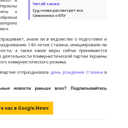
Читай также:
Украины
Суд снова рассмотрит иск
лечь к
Симоненко о КПУ
обрания
отрено
ович.
спрашивает, знали ли в ведомстве о подготовке и
азднованию 140-летия Сталина, инициировали ли
ности, а также какие меры сейчас принимаются
 деятельности Коммунистической партии Украины
ого коммунистического режима.
партия отпраздновала
день рождения Сталина
в
ьные новости раньше всех? Подписывайтесь
е нас в Google.News