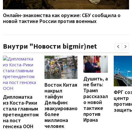
Онлайн-знакомства как оружие: СБУ сообщила о
новой тактике России против военных
Внутри "Новости bigmir)net
Душить, а
не бить:
Восток Китая
Трамп
накрыл
ФРГ со
рассказал
тайфун
Дипломатка
центр
о новой
Дельфин:
из Коста-Рики
против
тактике
эвакуировано
стала главным
защит
против
более
претендентом
Ирана
миллиона
на пост
человек
генсека ООН