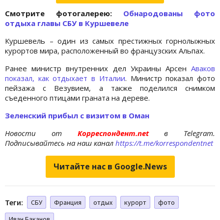
Cмотрите фотогалерею:
Обнародованы фото
отдыха главы СБУ в Куршевеле
Куршевель – один из самых престижных горнолыжных
курортов мира, расположенный во французских Альпах.
Ранее министр внутренних дел Украины Арсен
Аваков
показал, как отдыхает в Италии
. Министр показал фото
пейзажа с Везувием, а также поделился снимком
съеденного птицами граната на дереве.
Зеленский прибыл с визитом в Оман
Новости от
Корреспондент.net
в Telegram.
Подписывайтесь на наш канал
https://t.me/korrespondentnet
Читайте нас в Google.News
Теги:
СБУ
Франция
отдых
курорт
фото
Иван Баканов