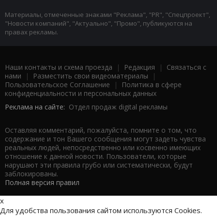
Материалы, отмеченные знаками "Реклама", "PR", "Спецпроект",
"Новости компаний", "Актуально", "Промо", публикуются на
правах рекламы.
Наши контакты и схема проезда
|
Редакция
|
Связаться с
нами
|
Разместить свои видеоматериалы
|
Пользовательское Соглашение
|
Политика в сфере
конфиденциальности и персональных данных
Реклама на сайте:
Отдел продаж digital рекламы
Оставляя комментарий, пожалуйста, помните о том, что
содержание и тон Вашего сообщения могут задеть чувства
реальных людей, непосредственно или косвенно имеющих
отношение к данной новости. Пользователи, которые
нарушают эти правила грубо или систематически, будут
заблокированы.
Полная версия правил
x
Для удобства пользования сайтом используются Cookies.