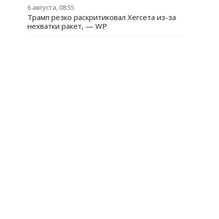
6 августа, 08:55
Трамп резко раскритиковал Хегсета из-за
нехватки ракет, — WP