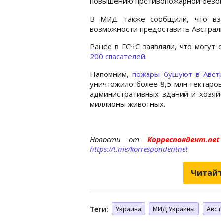
повышению противопожарной безоп
В МИД также сообщили, что вза
возможности предоставить Австрал
Ранее в ГСЧС заявляли, что могут
200 спасателей
.
Напомним,
пожары бушуют в Авст
уничтожило более 8,5 млн гектаров
административных зданий и хозяйс
миллионы животных.
Новости от
Корреспондент.n
https://t.me/korrespondentnet
Читайт
Теги:
Украина
МИД Украины
Авс