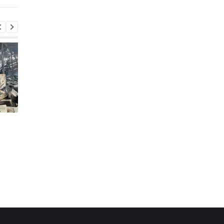
Навроцкий пообещал
После массированны
помогать Украине "бить
атак со стороны РФ
москалей"
киевляне ещё более
решительно отверг
территориальные
уступки: опрос