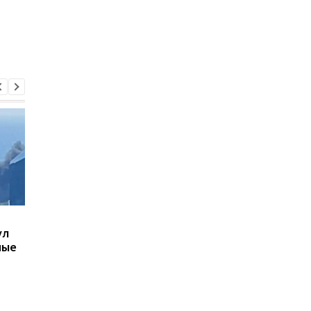
В Киеве увеличилось
В ТЦК в Житомирско
ул
число погибших в
области скончался 4
ные
результате обстрела 5
летний
августа
военнообязанный:
начато расследован