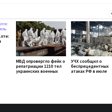
Ялте:
я
МВД опровергло фейк о
УЧХ сообщил о
репатриации 1210 тел
беспрецедентных
украинских военных
атаках РФ в июле