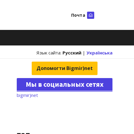
Почта
Искать
Язык сайта:
Русский
|
Українська
Допомогти Bigmir)net
Мы в социальных сетях
bigmir)net