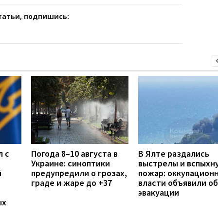
татьи, подпишись:
л с
Погода 8–10 августа в
В Ялте раздались
Украине: синоптики
выстрелы и вспыхн
й
предупредили о грозах,
пожар: оккупацион
граде и жаре до +37
власти объявили об
эвакуации
ых