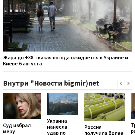
Жара до +38°: какая погода ожидается в Украине и
Киеве 6 августа
Внутри "Новости bigmir)net
Украина
Т
Суд избрал
нанесла
Россия
р
меру
удар по
получила более