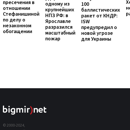
Х
пресечения в
одному из
100
н
отношении
крупнейших
баллистических
р
Стефанишиной
НПЗ РФ: в
ракет от КНДР:
по делу о
Ярославле
ISW
незаконном
разразился
предупредил о
обогащении
масштабный
новой угрозе
пожар
для Украины
© 2000-2024,