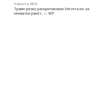
6 августа, 08:55
Трамп резко раскритиковал Хегсета из-за
нехватки ракет, — WP