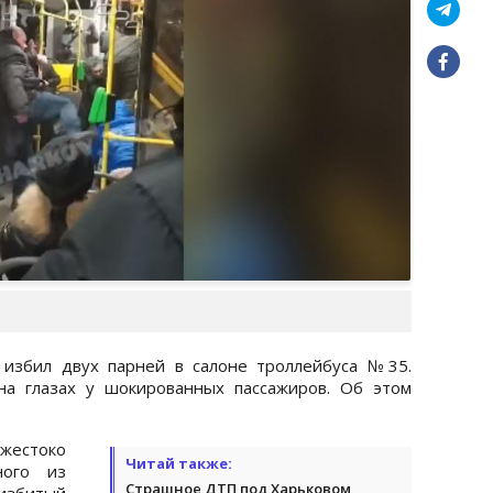
 избил двух парней в салоне троллейбуса №35.
а глазах у шокированных пассажиров. Об этом
жестоко
Читай также:
ного из
Страшное ДТП под Харьковом
 избитый