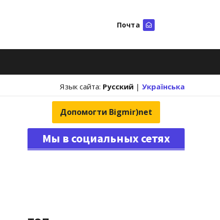
Почта
Искать
Язык сайта:
Русский
|
Українська
Допомогти Bigmir)net
Мы в социальных сетях