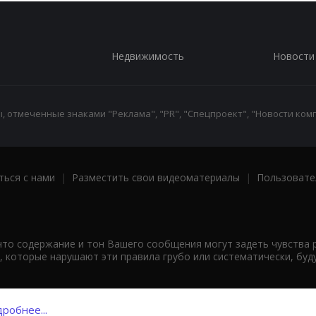
Недвижимость
Новости
 отмеченные знаками "Реклама", "PR", "Спецпроект", "Новости комп
ться с нами
|
Разместить свои видеоматериалы
|
Пользовате
что содержание и тон Вашего сообщения могут задеть чувства 
 которые нарушают эти правила грубо или систематически, буд
робнее...