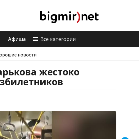
о
Афиша
Все категории
орошие новости
арькова жестоко
езбилетников