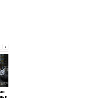
ков
Дроновый удар в
Харьков под обстрел
ых и
Харькове 12 ноября:
два КАБа попали в
пострадавшие,
гражданское