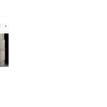
поврежденные здания
предприятие и
и автотранспортное
автобазу
предприятие
В Закарпатье раскрыли
Две трети российск
масштабную схему в
регионов платят
ТЦК: более 1500 мужчин
вербовщикам
незаконно сняли с
контрактников
учета