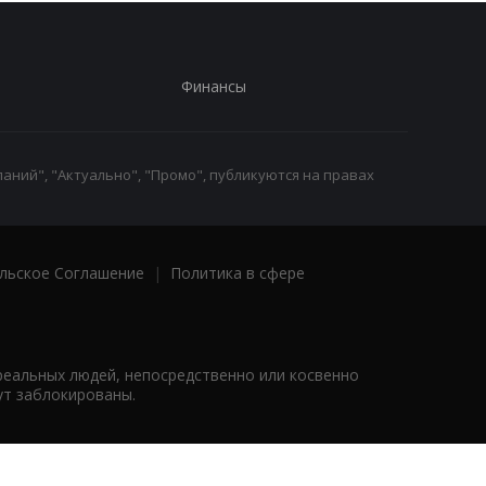
Финансы
аний", "Актуально", "Промо", публикуются на правах
льское Соглашение
|
Политика в сфере
реальных людей, непосредственно или косвенно
ут заблокированы.