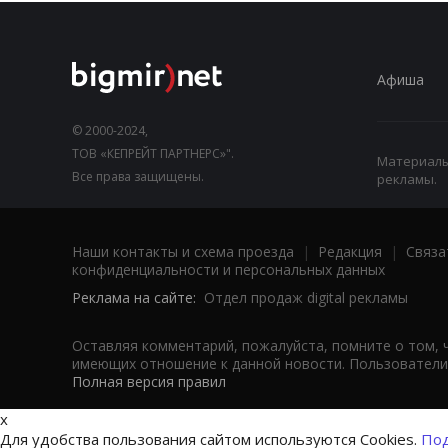
Афиша
© 2000-2024,
ТОВ «КЕПРЕЙТ ПАРТНЕРС»".
Материалы,
Все права защищены.
рекламы.
Наши контакты и схема проезда
|
Редакция
|
Связа
конфиденциальности и персональных данных
Реклама на сайте:
Отдел продаж digital рекламы
Оставляя комментарий, пожалуйста, помните о том, 
имеющих отношение к данной новости. Пользователи,
Полная версия правил
x
Для удобства пользования сайтом используются Cookies.
Под