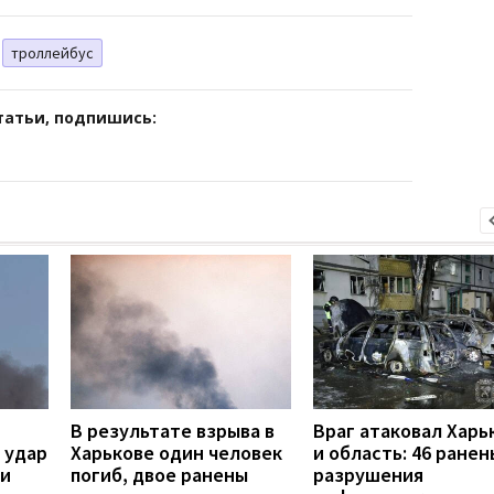
троллейбус
татьи, подпишись:
В результате взрыва в
Враг атаковал Харь
 удар
Харькове один человек
и область: 46 ранен
ли
погиб, двое ранены
разрушения