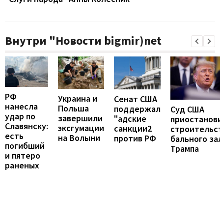
Внутри "Новости bigmir)net
РФ
Украина и
Сенат США
нанесла
Польша
поддержал
Суд США
удар по
завершили
"адские
приостанов
Славянску:
эксгумации
санкции2
строительс
есть
на Волыни
против РФ
бального за
погибший
Трампа
и пятеро
раненых