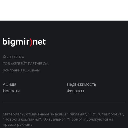
© 2000-2024,
ТОВ «КЕПРЕЙТ ПАРТНЕРС»".
Все права защищены.
Афиша
Недвижимость
Новости
Финансы
Материалы, отмеченные знаками "Реклама", "PR", "Спецпроект",
"Новости компаний", "Актуально", "Промо", публикуются на
правах рекламы.