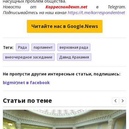
насущных проблем общества.
Новости от
Корреспондент.net
в Telegram.
Подписывайтесь на наш канал
https://t.me/korrespondentnet
Читайте нас в Google.News
Теги:
Рада
парламент
верховная рада
внеочередное заседание
Давид Арахамия
Не пропусти другие интересные статьи, подпишись:
bigmir)net в facebook
Статьи по теме