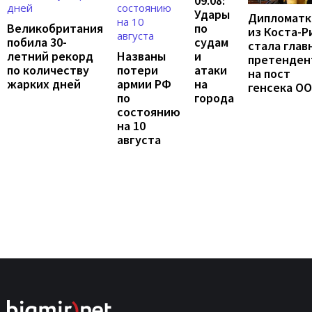
09.08:
Удары
Дипломатк
по
Великобритания
из Коста-Р
судам
побила 30-
стала глав
и
летний рекорд
Названы
претенден
атаки
по количеству
потери
на пост
на
жарких дней
армии РФ
генсека О
города
по
состоянию
на 10
августа