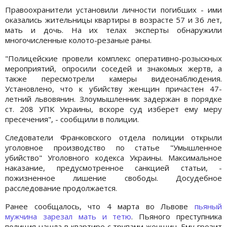
Правоохранители установили личности погибших - ими
оказались жительницы квартиры в возрасте 57 и 36 лет,
мать и дочь. На их телах эксперты обнаружили
многочисленные колото-резаные раны.
"Полицейские провели комплекс оперативно-розыскных
мероприятий, опросили соседей и знакомых жертв, а
также пересмотрели камеры видеонаблюдения.
Установлено, что к убийству женщин причастен 47-
летний львовянин. Злоумышленник задержан в порядке
ст. 208 УПК Украины, вскоре суд изберет ему меру
пресечения", - сообщили в полиции.
Следователи Франковского отдела полиции открыли
уголовное производство по статье "Умышленное
убийство" Уголовного кодекса Украины. Максимальное
наказание, предусмотренное санкцией статьи, -
пожизненное лишение свободы. Досудебное
расследование продолжается.
Ранее сообщалось, что 4 марта во Львове
пьяный
мужчина зарезал мать и тетю
. Пьяного преступника
полиция нашла в квартире с трупами женщин. Ему грозит