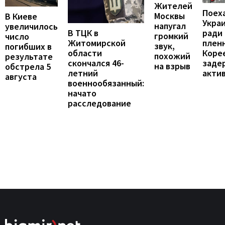
Жителей
Поех
Москвы
В Киеве
Укра
напугал
увеличилось
В ТЦК в
ради
громкий
число
Житомирской
пленн
звук,
погибших в
области
Коре
похожий
результате
скончался 46-
заде
на взрыв
обстрела 5
летний
акти
августа
военнообязанный:
начато
расследование