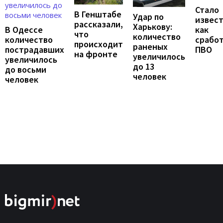
Стало
В Генштабе
Удар по
извест
рассказали,
Харькову:
В Одессе
как
что
количество
количество
срабо
происходит
раненых
пострадавших
ПВО
на фронте
увеличилось
увеличилось
до 13
до восьми
человек
человек