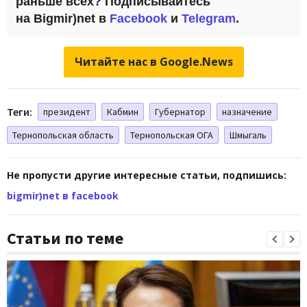
раньше всех? Подписывайтесь
на Bigmir)net в
Facebook
и
Telegram
.
Читайте нас в Google.News
Теги:
президент
Кабмин
Губернатор
назначение
Тернопольская область
Тернопольская ОГА
Шмыгаль
Не пропусти другие интересные статьи, подпишись:
bigmir)net в facebook
Статьи по теме