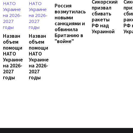
Сикорский
Сик
Россия
призвал
при
возмутилась
сбивать
сби
новыми
ракеты
рак
санкциями и
РФ над
РФ 
обвинила
Украиной
Укр
Британию в
Назван
Назван
"войне"
объем
объем
помощи
помощи
НАТО
НАТО
Украине
Украине
на 2026-
на 2026-
2027
2027
годы
годы