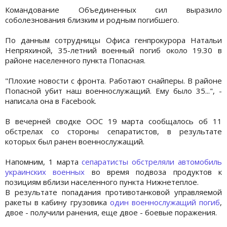
Командование Объединенных сил выразило
соболезнования близким и родным погибшего.
По данным сотрудницы Офиса генпрокурора Натальи
Непряхиной, 35-летний военный погиб около 19.30 в
районе населенного пункта Попасная.
"Плохие новости с фронта. Работают снайперы. В районе
Попасной убит наш военнослужащий. Ему было 35...", -
написала она в Facebook.
В вечерней сводке ООС 19 марта сообщалось об 11
обстрелах со стороны сепаратистов, в результате
которых был ранен военнослужащий.
Напомним, 1 марта
сепаратисты обстреляли автомобиль
украинских военных
во время подвоза продуктов к
позициям вблизи населенного пункта Нижнетеплое.
В результате попадания противотанковой управляемой
ракеты в кабину грузовика
один военнослужащий погиб
,
двое - получили ранения, еще двое - боевые поражения.