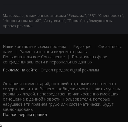
Материалы, отмеченные знаками "Реклама", "PR", "Спецпроект",
"Новости компаний", "Актуально", "Промо", публикуются на
правах рекламы.
Наши контакты и схема проезда
|
Редакция
|
Связаться с
нами
|
Разместить свои видеоматериалы
|
Пользовательское Соглашение
|
Политика в сфере
конфиденциальности и персональных данных
Реклама на сайте:
Отдел продаж digital рекламы
Оставляя комментарий, пожалуйста, помните о том, что
содержание и тон Вашего сообщения могут задеть чувства
реальных людей, непосредственно или косвенно имеющих
отношение к данной новости. Пользователи, которые
нарушают эти правила грубо или систематически, будут
заблокированы.
Полная версия правил
x