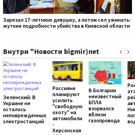
Зарезал 17-летнюю девушку, а потом сел ужинать:
жуткие подробности убийства в Киевской области
Внутри "Новости bigmir)net
Ро
Россияне
В Болгарии
ат
планируют
неизвестный
ре
Зеленский: В
усилить
БПЛА
ав
Украине не
"свободную
взорвался
Ни
осталось
охоту" на
вблизи
по
неповрежденных
автомобили
газопровода
во
электростанций
-
Херсонская