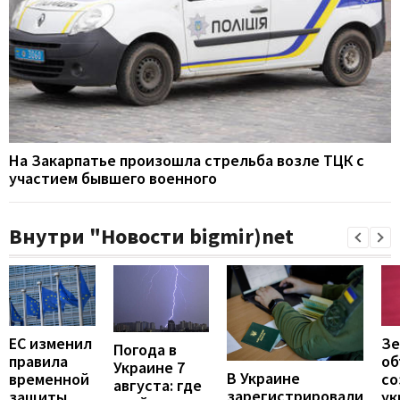
На Закарпатье произошла стрельба возле ТЦК с
участием бывшего военного
Внутри "Новости bigmir)net
ЕС изменил
Зе
Погода в
правила
об
Украине 7
В Украине
временной
со
августа: где
зарегистрировали
защиты
ук