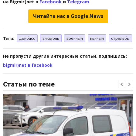
на Bigmir)net в
Facebook
и
Telegram
.
Читайте нас в Google.News
Теги:
донбасс
алкоголь
военный
пьяный
стрельбы
Не пропусти другие интересные статьи, подпишись:
bigmir)net в facebook
Статьи по теме