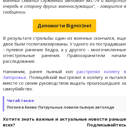
военных схватил служебный автомат АКС-74 и выпустил
очередь в сторону других военнослужащих“, - говорится в
сообщении.
Допомогти Bigmir)net
В результате стрельбы один из военных скончался, еще
двое были госпитализированы. У одного из пострадавших
- пулевое ранение бедра, а у другого - многочисленные
огнестрельные ранения. Правоохранители начали
расследование.
Напомним, ранее пьяный коп
расстрелял коллегу в
Запорожье
. Полицейский выстрелил в коллегу и пытался
вместе со своим руководством выдать произошедшее за
самоубийство.
Читай также:
Погоня в Киеве: Патрульные ловили пьяную автоледи
Хотите знать важные и актуальные новости раньше
всех? Подписывайтесь