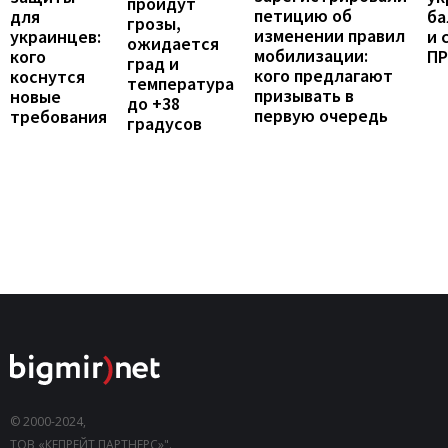
пройдут
петицию об
для
ба
грозы,
изменении правил
украинцев:
и 
ожидается
мобилизации:
кого
П
град и
кого предлагают
коснутся
температура
призывать в
новые
до +38
первую очередь
требования
градусов
© 2000-2024,
ТОВ «КЕПРЕЙТ ПАРТНЕРС»".