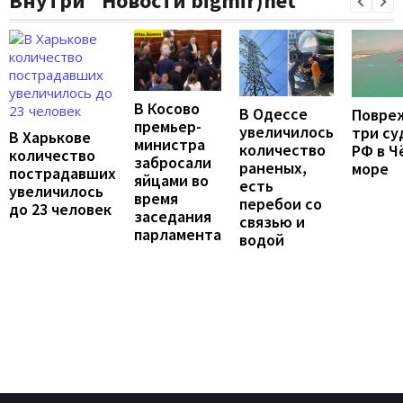
Внутри "Новости bigmir)net
В Косово
В Одессе
Повре
премьер-
увеличилось
три су
В Харькове
министра
количество
РФ в Ч
количество
забросали
раненых,
море
пострадавших
яйцами во
есть
увеличилось
время
перебои со
до 23 человек
заседания
связью и
парламента
водой