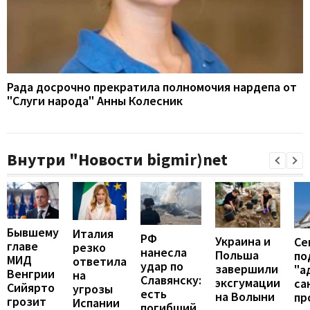
Рада досрочно прекратила полномочия нардепа от
"Слуги народа" Анны Колесник
Внутри "Новости bigmir)net
Бывшему
Италия
РФ
Украина и
Се
главе
резко
нанесла
Польша
по
МИД
ответила
удар по
завершили
"а
Венгрии
на
Славянску:
эксгумации
са
Сийярто
угрозы
есть
на Волыни
пр
грозит
Испании
погибший