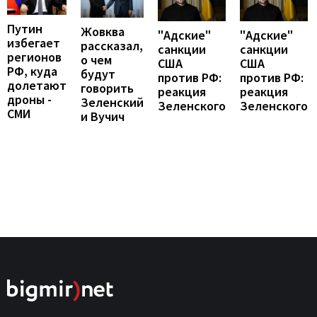
Путин
Жовква
"Адские"
"Адские"
избегает
рассказал,
санкции
санкции
регионов
о чем
США
США
РФ, куда
будут
против РФ:
против РФ:
долетают
говорить
реакция
реакция
дроны -
Зеленский
Зеленского
Зеленского
СМИ
и Вучич