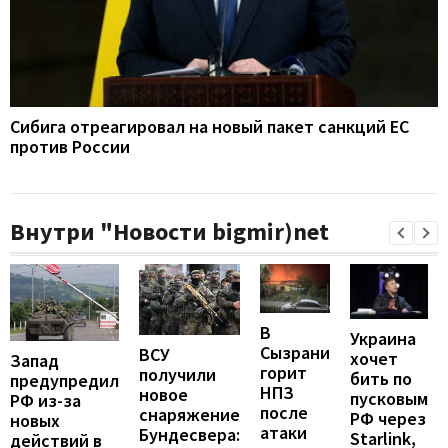
Сибига отреагировал на новый пакет санкций ЕС
против России
Внутри "Новости bigmir)net
В
Украина
Сызрани
ВСУ
хочет
Запад
горит
получили
бить по
предупредил
НПЗ
новое
пусковым
РФ из-за
после
снаряжение
РФ через
новых
атаки
Бундесвера:
Starlink,
действий в