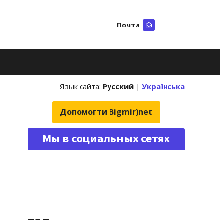
Почта
Искать
Язык сайта:
Русский
|
Українська
Допомогти Bigmir)net
Мы в социальных сетях