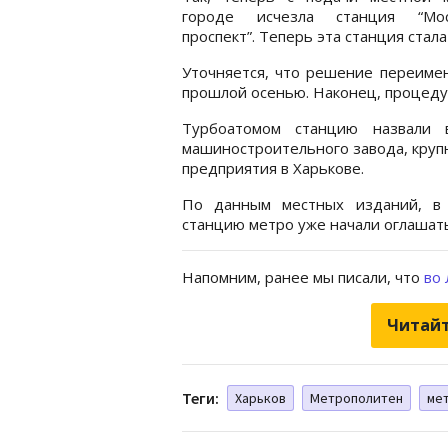
городе исчезла станция “Мос
проспект”. Теперь эта станция стал
Уточняется, что решение переимен
прошлой осенью. Наконец, процеду
Турбоатомом станцию назвали 
машиностроительного завода, кру
предприятия в Харькове.
По данным местных изданий, в 
станцию метро уже начали оглашать
Напомним, ранее мы писали, что
во 
Читайт
Теги:
Харьков
Метрополитен
ме