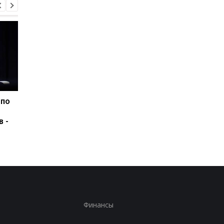
 по
США подозревают РФ в
Удар РФ по Киевщин
причастности к
три жертвы, среди 
в -
инциденту с дроном в
ребенок
Лейпциге - WSJ
Финансы