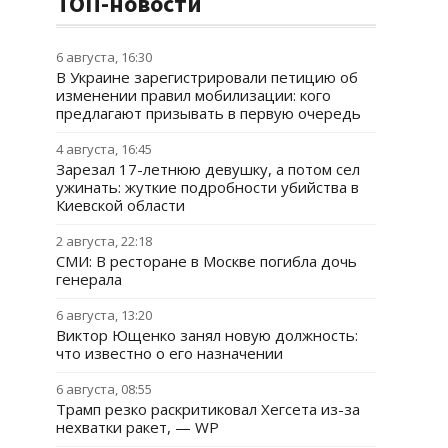
ТОП-новости
6 августа, 16:30
В Украине зарегистрировали петицию об
изменении правил мобилизации: кого
предлагают призывать в первую очередь
4 августа, 16:45
Зарезал 17-летнюю девушку, а потом сел
ужинать: жуткие подробности убийства в
Киевской области
2 августа, 22:18
СМИ: В ресторане в Москве погибла дочь
генерала
6 августа, 13:20
Виктор Ющенко занял новую должность:
что известно о его назначении
6 августа, 08:55
Трамп резко раскритиковал Хегсета из-за
нехватки ракет, — WP