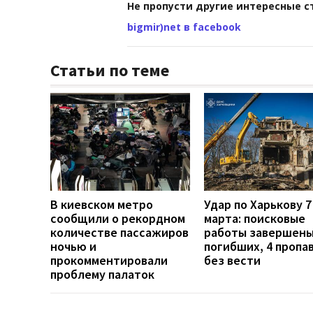
Не пропусти другие интересные с
bigmir)net в facebook
Статьи по теме
В киевском метро
Удар по Харькову 7
сообщили о рекордном
марта: поисковые
количестве пассажиров
работы завершены
ночью и
погибших, 4 пропа
прокомментировали
без вести
проблему палаток