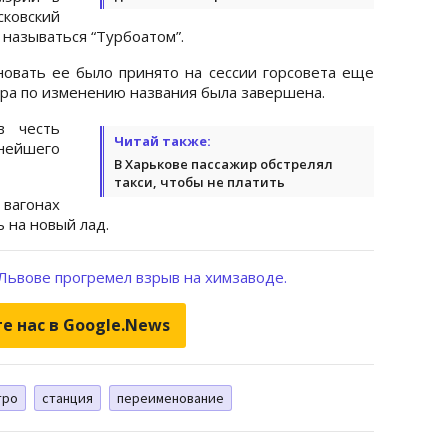
ковский
а называться “Турбоатом”.
овать ее было принято на сессии горсовета еще
ра по изменению названия была завершена.
в честь
Читай также:
пнейшего
В Харькове пассажир обстрелял
такси, чтобы не платить
вагонах
 на новый лад.
Львове прогремел взрыв на химзаводе.
е нас в Google.News
тро
станция
переименование