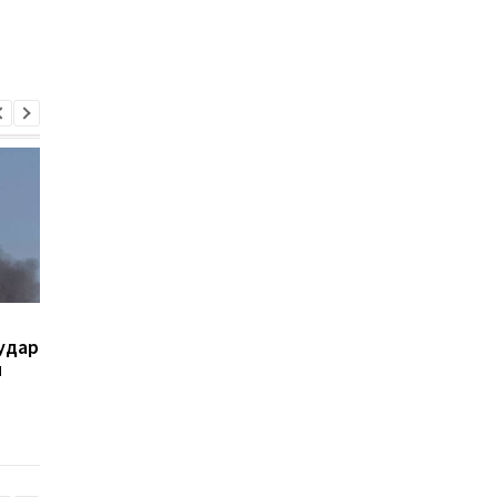
В результате взрыва в
Враг атаковал Харьк
удар
Харькове один человек
и область: 46 ранены
и
погиб, двое ранены
разрушения
инфраструктуры