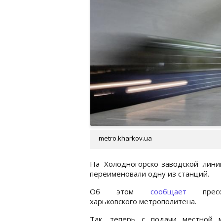
metro.kharkov.ua
На Холодногорско-заводской лин
переименовали одну из станций.
Об этом
сообщает
пресс-
харьковского метрополитена.
Так, теперь с подачи местной 