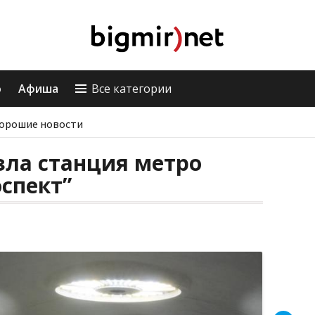
о
Афиша
Все категории
орошие новости
зла станция метро
спект”