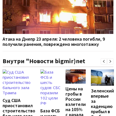
Атака на Днепр 23 апреля: 2 человека погибли, 9
получили ранения, повреждено многоэтажку
Внутри "Новости bigmir)net
Цены на
Зеленский
гробы в
впервые
России
Суд США
за
взлетели
приостановил
каденцию
на 105%
строительство
База ФСБ
прибыл в
с начала
бального зала
и шесть