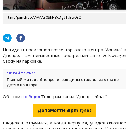
t.me/joinchat/AAAAAE0SkNBcDg9T7Bw9EQ
Инцидент произошел возле торгового центра “Арника” в
Днепре. Там неизвестные обстреляли авто Volkswagen
Caddy на парковке.
Читай также:
Пьяный житель Днепропетровщины стрелял из окна по
детям во дворе
Об этом
сообщил
Телеграм-канал “Днепр сейчас”.
Допомогти Bigmir)net
Владелец отлучился, а когда вернулся, увидел сквозное
отверстие от пули на заднем стекле машины. У хозяина