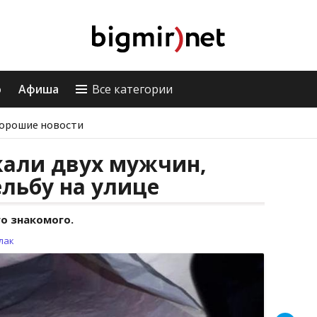
о
Афиша
Все категории
орошие новости
жали двух мужчин,
льбу на улице
го знакомого.
лак