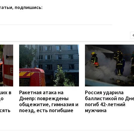
татьи, подпишись:
ших в
Ракетная атака на
Россия ударила
до
Днепр: повреждены
баллистикой по Дне
общежитие, гимназия и
погиб 42-летний
сять
поезд, есть погибшие
мужчина