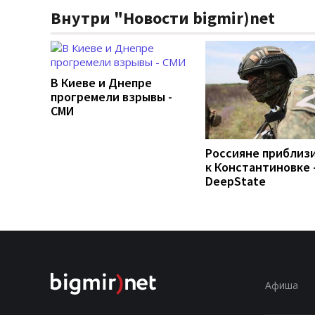
Внутри "Новости bigmir)net
В Киеве и Днепре
прогремели взрывы -
СМИ
Россияне приблиз
к Константиновке 
DeepState
Афиша