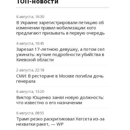
ТОП-новости
6 августа, 16:30
В Украине зарегистрировали петицию об
изменении правил мобилизации: кого
предлагают призывать в первую очередь
4 августа, 16:45
Зарезал 17-летнюю девушку, а потом сел
ужинать: жуткие подробности убийства в
Киевской области
2 августа, 22:18
СМИ: В ресторане в Москве погибла дочь
генерала
6 августа, 13:20
Виктор Ющенко занял новую должность:
что известно о его назначении
6 августа, 08:55
Трамп резко раскритиковал Хегсета из-за
нехватки ракет, — WP