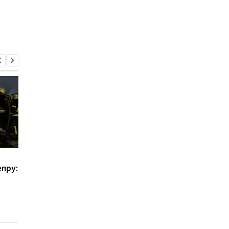
Россия массово
Россия атаковала
пру:
атаковала Украину
Днепр: повреждени
дронами: в Киеве сбили
предприятия и пожа
более 10 БПЛА, в
в городе
Тернополе отключение
света, есть погибший