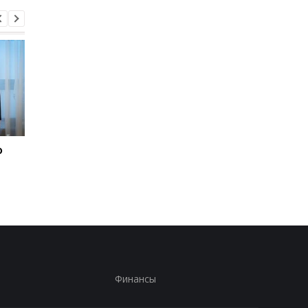
о
"Адские" санкции США
"Адские" санкции С
против РФ: реакция
против РФ: реакция
Зеленского
Зеленского
Финансы