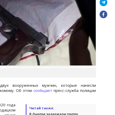
двух вооруженных мужчин, которые нанесли
акомому. Об этом
сообщает
пресс-служба полиции
020 года
Читай также:
одацком
В Днепре задержали группу
у двумя