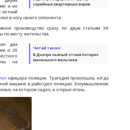
серийных квартирных воров
ми и их
-летний
лил в ногу своего оппонента.
овное производство сразу по двум статьям УК
 по месту жительства.
яли два
Читай также:
ожи и 26
В Днепре пьяный отчим потерял
естного
маленького мальчика
даны на
елил
офицера полиции. Трагедия произошла, когда
нной машине в райотдел полиции. Злоумышленник
енья, на котором сидел, и открыл огонь.