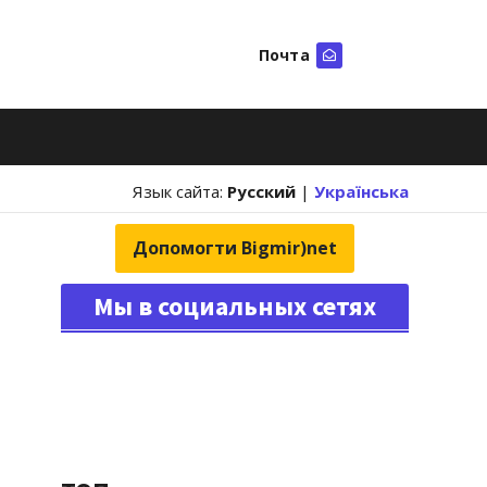
Почта
Искать
Язык сайта:
Русский
|
Українська
Допомогти Bigmir)net
Мы в социальных сетях