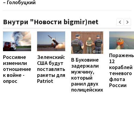
– Голобуцкий
Внутри "Новости bigmir)net
Поражен
Россияне
Зеленский:
В Буковине
12
изменили
США будут
задержали
кораблей
отношение
поставлять
мужчину,
теневого
к войне -
ракеты для
который
флота
опрос
Patriot
ранил двух
России
полицейских