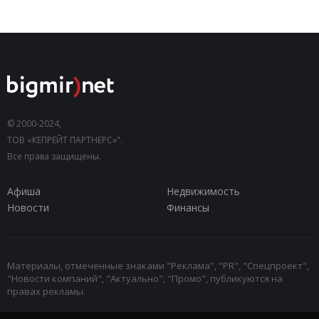
© 2000-2024,
ТОВ «КЕПРЕЙТ ПАРТНЕРС»".
Все права защищены.
Афиша
Недвижимость
Новости
Финансы
Материалы, отмеченные знаками "Реклама", "PR", "Спецпроект",
"Новости компаний", "Актуально", "Промо", публикуются на
правах рекламы.