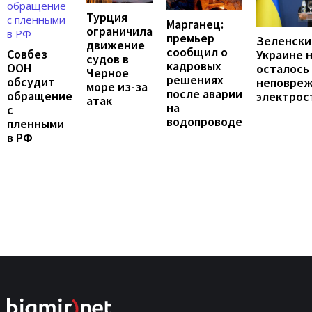
Турция
Марганец:
ограничила
премьер
Зеленски
движение
сообщил о
Совбез
Украине 
судов в
кадровых
ООН
осталось
Черное
решениях
обсудит
неповре
море из-за
после аварии
обращение
электрос
атак
на
с
водопроводе
пленными
в РФ