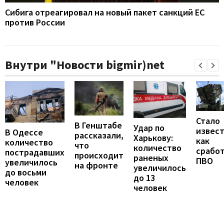
Сибига отреагировал на новый пакет санкций ЕС
против России
Внутри "Новости bigmir)net
Стало
В Генштабе
Удар по
извест
В Одессе
рассказали,
Харькову:
как
количество
что
количество
срабо
пострадавших
происходит
раненых
ПВО
увеличилось
на фронте
увеличилось
до восьми
до 13
человек
человек