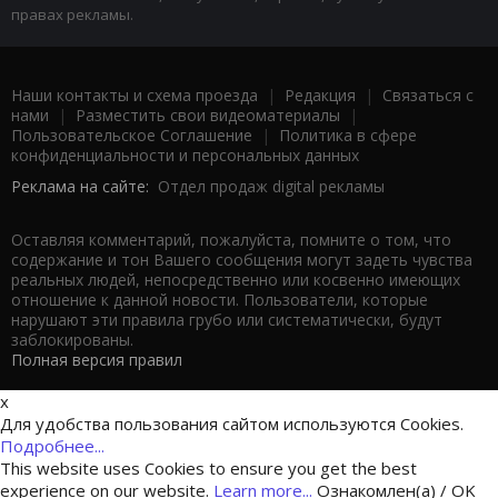
правах рекламы.
Наши контакты и схема проезда
|
Редакция
|
Связаться с
нами
|
Разместить свои видеоматериалы
|
Пользовательское Соглашение
|
Политика в сфере
конфиденциальности и персональных данных
Реклама на сайте:
Отдел продаж digital рекламы
Оставляя комментарий, пожалуйста, помните о том, что
содержание и тон Вашего сообщения могут задеть чувства
реальных людей, непосредственно или косвенно имеющих
отношение к данной новости. Пользователи, которые
нарушают эти правила грубо или систематически, будут
заблокированы.
Полная версия правил
x
Для удобства пользования сайтом используются Cookies.
Подробнее...
This website uses Cookies to ensure you get the best
experience on our website.
Learn more...
Ознакомлен(а) / OK